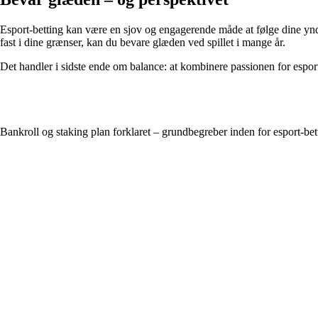
Esport-betting kan være en sjov og engagerende måde at følge dine yndl
fast i dine grænser, kan du bevare glæden ved spillet i mange år.
Det handler i sidste ende om balance: at kombinere passionen for espor
Bankroll og staking plan forklaret – grundbegreber inden for esport-bet