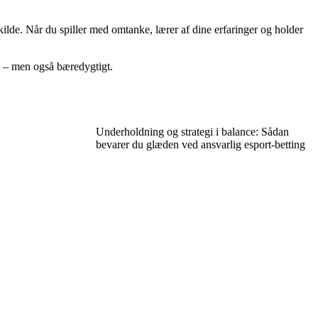
ilde. Når du spiller med omtanke, lærer af dine erfaringer og holder
de – men også bæredygtigt.
Underholdning og strategi i balance: Sådan
bevarer du glæden ved ansvarlig esport-betting