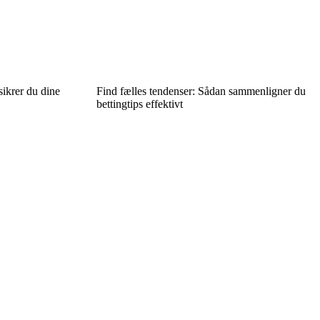
sikrer du dine
Find fælles tendenser: Sådan sammenligner du
bettingtips effektivt