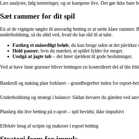
Læs analyser, følg turneringer, og se kampene live. Det gør ikke bare 
Sæt rammer for dit spil
En af de vigtigste nøgler til ansvarlig betting er at sætte klare rammer.
underholdning, så du altid ved, hvad du har råd til at tabe.
Fastlæg et månedligt beløb
, du kan bruge uden at det påvirker
Hold pauser
, hvis du mærker, at spillet fylder for meget.
Undgå at jagte tab
– det fører sjældent til gode beslutninger.
Ved at have faste grænser bliver bettingen en kontrolleret del af din friti
Bankroll og staking plan forklaret – grundbegreber inden for esport-bet
Underholdning og strategi i balance: Sådan bevarer du glæden ved ansv
Planlæg din live betting på e-sport – spil bevidst, ikke impulsivt
Effektiv brug af scripts og makroer i esport betting