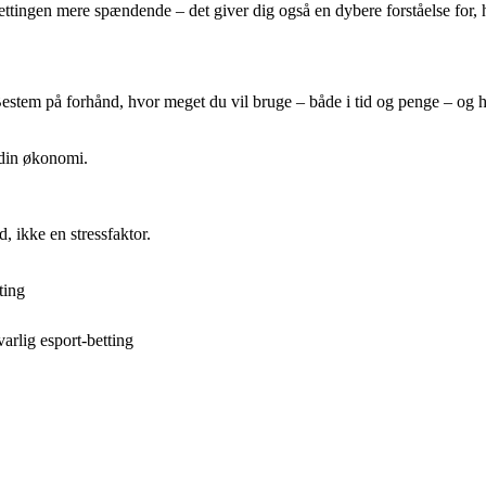
bettingen mere spændende – det giver dig også en dybere forståelse for
 Bestem på forhånd, hvor meget du vil bruge – både i tid og penge – og ho
 din økonomi.
d, ikke en stressfaktor.
ting
arlig esport-betting