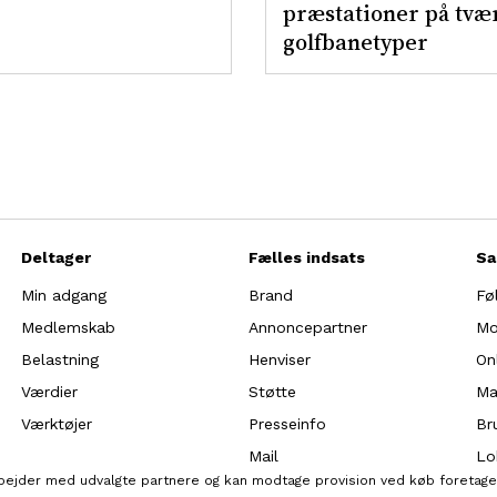
præstationer på tvær
golfbanetyper
Deltager
Fælles indsats
Sa
Min adgang
Brand
Fø
Medlemskab
Annoncepartner
Mo
Belastning
Henviser
On
Værdier
Støtte
Ma
Værktøjer
Presseinfo
Br
Mail
Lo
rbejder med udvalgte partnere og kan modtage provision ved køb foretaget