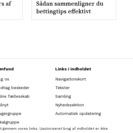
s af
Sådan sammenligner du
bettingtips effektivt
mfund
Links i indholdet
lg os
Navigationskort
dtag beskeder
Tekster
line fællesskab
Samling
ilnyt
Nyhedssektion
ugergruppe
Automatisk opdatering
kalgruppe
 gennem vores links. Uautoriseret brug af indholdet er ikke