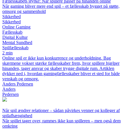
Fællesskabets styrke: Når spillere passer på hinanden online
Når gaming bliver mere end spil – et fællesskab bygget på støtte,
omsorg og sammenhold
Sikkerhed
Sikkerhed
Online Gaming
Fællesskab
Digital Kultur
Mental Sundhed
Spilfællesskab
2 min
Online spil er ikke kun konkurrence og underholdning. Bag
skærmene vokser stærke fællesskaber frem, hvor spillere hjælper
hinanden, tager ansvar og skaber trygge digitale rum. Artiklen
dykker ned i, hvordan gamingfællesskaber bliver et sted for både
venskab og omsorg.
Anders Pedersen
Anders
Pedersen
Når spil ændrer relationer – sådan påvirkes venner og kolleger af
spilafhængighed
Når spillet tager over, rammes ikke kun spilleren – men også dem
omkring