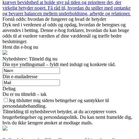
kræver bevidsthed at holde styr på tiden og prioritere det, der
virkelig betyder noget. Få råd til, hvordan du spiller med omtanke
og bevarer balancen mellem underholdning, arbejde og relationer.
Forstå odds: hvordan de fungerer og hvad de betyder
Dyk ned i verdenen af odds og opdag, hvordan de beregnes og
anvendes i betting. Denne e-bog forklarer, hvordan du kan bruge
odds til at vurdere værdien af dine væddemål og træffe bedre
beslutninger.
Hent din e-bog nu
Nyhedsbrev: Tilmeld dig nu
Din nye yndlingsmail – fyldt med indsigt og konkrete råd.
Din e-mailadresse
Deltag
Du er nu tilmeldt – tak
Jeg tilslutter mig sidens betingelser og samtykker til
persondatabehandling.
Tilmelding til nyhedsbrevet betyder, at du accepterer vores
brugerbetingelser og persondatapolitik. Du kan nemt framelde dig,
hvis du ikke længere ønsker at modtage mails.