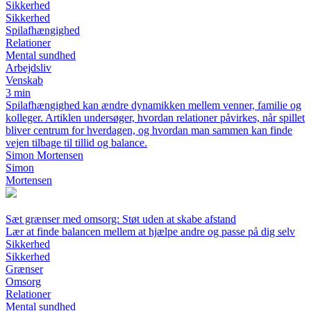
Sikkerhed
Sikkerhed
Spilafhængighed
Relationer
Mental sundhed
Arbejdsliv
Venskab
3 min
Spilafhængighed kan ændre dynamikken mellem venner, familie og
kolleger. Artiklen undersøger, hvordan relationer påvirkes, når spillet
bliver centrum for hverdagen, og hvordan man sammen kan finde
vejen tilbage til tillid og balance.
Simon Mortensen
Simon
Mortensen
Sæt grænser med omsorg: Støt uden at skabe afstand
Lær at finde balancen mellem at hjælpe andre og passe på dig selv
Sikkerhed
Sikkerhed
Grænser
Omsorg
Relationer
Mental sundhed