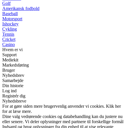
Golf
Amerikansk fodbold
Baseball
Motorsport
Ishockey
Cykling
Tennis
Cricket
Casino
Hvem er vi
Support
Mediekit
Markedsføring
Bruger
Nyhedsbrev
Samarbejde
Din historie
Log ind
Registrér dig
Nyhedsbreve
For at gøre siden mere brugervenlig anvender vi cookies. Klik her
for at læse mere.
Dine valg vedrørende cookies og databehandling kan du justere nu
eller senere. Vi deler oplysninger med partnere til forskellige formål
Indsaml og brug oplysninger fra din enhed til at vise relevante