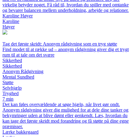
virkelig betyder noget. Få råd til, hvordan du spiller med omtanke
og bevarer balancen mellem underholdning, arbejde og relationer.
Karoline Høyer
Karoline
Høyer
Tag det første skridt: Anonym rådgivning som en tryg støtte
Find modet til at række ud – anonym rådgivning giver dig et trygt
rum til at tale om det svære
Sikkerhed
Sikkerhed
Anonym Rådgivning
Mental Sundhed
Støtte
Selvhjælp
Tryghed
7 min
Det kan føles overvældende at søge hjælp, når livet gør ondt.
Anonym rådgivning giver dig mulighed for at dele dine tanker og
bekymringer uden at blive dømt eller genkendt. Læs, hvordan du
kan tage det første skridt mod forandring og få støtte på dine egne
præmisser.
Lærke bakkegaard