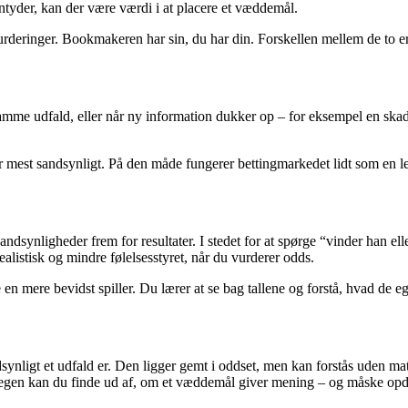
antyder, kan der være værdi i at placere et væddemål.
eringer. Bookmakeren har sin, du har din. Forskellen mellem de to er d
amme udfald, eller når ny information dukker op – for eksempel en skade,
 er mest sandsynligt. På den måde fungerer bettingmarkedet lidt som en 
andsynligheder frem for resultater. I stedet for at spørge “vinder han e
alistisk og mindre følelsesstyret, når du vurderer odds.
n mere bevidst spiller. Du lærer at se bag tallene og forstå, hvad de eg
synligt et udfald er. Den ligger gemt i oddset, men kan forstås uden ma
en kan du finde ud af, om et væddemål giver mening – og måske opdag