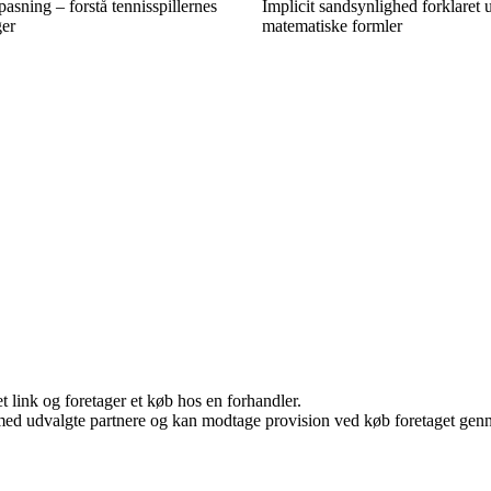
pasning – forstå tennisspillernes
Implicit sandsynlighed forklaret 
ger
matematiske formler
t link og foretager et køb hos en forhandler.
med udvalgte partnere og kan modtage provision ved køb foretaget gennem