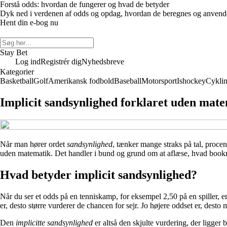
Forstå odds: hvordan de fungerer og hvad de betyder
Dyk ned i verdenen af odds og opdag, hvordan de beregnes og anvendes 
Hent din e-bog nu
Stay Bet
Log ind
Registrér dig
Nyhedsbreve
Kategorier
Basketball
Golf
Amerikansk fodbold
Baseball
Motorsport
Ishockey
Cykli
Implicit sandsynlighed forklaret uden mat
Når man hører ordet
sandsynlighed
, tænker mange straks på tal, procen
uden matematik. Det handler i bund og grund om at aflæse, hvad bookmak
Hvad betyder implicit sandsynlighed?
Når du ser et odds på en tenniskamp, for eksempel 2,50 på en spiller, er
er, desto større vurderer de chancen for sejr. Jo højere oddset er, desto 
Den
implicitte sandsynlighed
er altså den skjulte vurdering, der ligger 