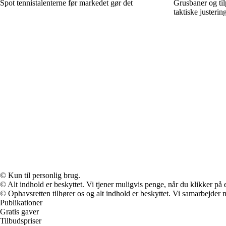
Spot tennistalenterne før markedet gør det
Grusbaner og til
taktiske justerin
© Kun til personlig brug.
© Alt indhold er beskyttet. Vi tjener muligvis penge, når du klikker på e
© Ophavsretten tilhører os og alt indhold er beskyttet. Vi samarbejder 
Publikationer
Gratis gaver
Tilbudspriser