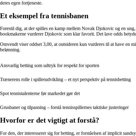
deres egen fortjeneste.
Et eksempel fra tennisbanen
Forestil dig, at der spilles en kamp mellem Novak Djokovic og en ung, 
bookmakerne vurderer Djokovic som klar favorit. Det lave odds betyder, 
Omvendt viser oddset 3,00, at outsideren kun vurderes til at have en mi
belønning.
Ansvarlig betting som udtryk for respekt for sporten
Trænerens rolle i spillerudvikling – et nyt perspektiv på tennisbetting
Spot tennistalenterne før markedet gør det
Grusbaner og tilpasning – forstå tennisspillernes taktiske justeringer
Hvorfor er det vigtigt at forstå?
For den, der interesserer sig for betting, er forståelsen af implicit 