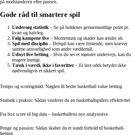
på modstanderen efter pausen.
Gode råd til smartere spil
Undersøg statistik
– Se på holdenes gennemsnitlige point pr.
kvart og halvleg.
Følg kampene live
– Momentum og skader kan ændre alt.
Spil med disciplin
– Delspil kan være fristende, men kræver
samme ansvarlighed som andre væddemål.
Udnyt live betting
– Hvis du ser et mønster undervejs, kan du
reagere hurtigt.
Tænk i værdi, ikke i favoritter
– Et lavt odds betyder ikke
nødvendigvis et sikkert spil.
Tempo og scoringstakt: Nøglen til bedre basketball value betting
Statistik i praksis: Sådan vurderer du en basketballspillers effektivitet
Fra box score til big data – basketballens nye analyseæra
Penge og passion: Sådan skaber du et sundt forhold til basketball-
betting