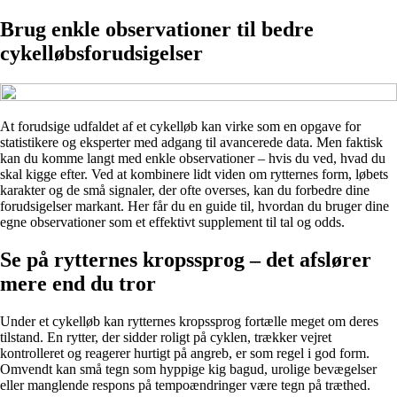
Brug enkle observationer til bedre
cykelløbsforudsigelser
At forudsige udfaldet af et cykelløb kan virke som en opgave for
statistikere og eksperter med adgang til avancerede data. Men faktisk
kan du komme langt med enkle observationer – hvis du ved, hvad du
skal kigge efter. Ved at kombinere lidt viden om rytternes form, løbets
karakter og de små signaler, der ofte overses, kan du forbedre dine
forudsigelser markant. Her får du en guide til, hvordan du bruger dine
egne observationer som et effektivt supplement til tal og odds.
Se på rytternes kropssprog – det afslører
mere end du tror
Under et cykelløb kan rytternes kropssprog fortælle meget om deres
tilstand. En rytter, der sidder roligt på cyklen, trækker vejret
kontrolleret og reagerer hurtigt på angreb, er som regel i god form.
Omvendt kan små tegn som hyppige kig bagud, urolige bevægelser
eller manglende respons på tempoændringer være tegn på træthed.