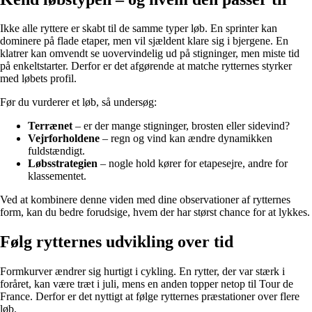
Ikke alle ryttere er skabt til de samme typer løb. En sprinter kan
dominere på flade etaper, men vil sjældent klare sig i bjergene. En
klatrer kan omvendt se uovervindelig ud på stigninger, men miste tid
på enkeltstarter. Derfor er det afgørende at matche rytternes styrker
med løbets profil.
Før du vurderer et løb, så undersøg:
Terrænet
– er der mange stigninger, brosten eller sidevind?
Vejrforholdene
– regn og vind kan ændre dynamikken
fuldstændigt.
Løbsstrategien
– nogle hold kører for etapesejre, andre for
klassementet.
Ved at kombinere denne viden med dine observationer af rytternes
form, kan du bedre forudsige, hvem der har størst chance for at lykkes.
Følg rytternes udvikling over tid
Formkurver ændrer sig hurtigt i cykling. En rytter, der var stærk i
foråret, kan være træt i juli, mens en anden topper netop til Tour de
France. Derfor er det nyttigt at følge rytternes præstationer over flere
løb.