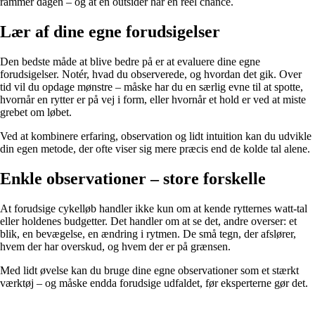
rammer dagen – og at en outsider har en reel chance.
Lær af dine egne forudsigelser
Den bedste måde at blive bedre på er at evaluere dine egne
forudsigelser. Notér, hvad du observerede, og hvordan det gik. Over
tid vil du opdage mønstre – måske har du en særlig evne til at spotte,
hvornår en rytter er på vej i form, eller hvornår et hold er ved at miste
grebet om løbet.
Ved at kombinere erfaring, observation og lidt intuition kan du udvikle
din egen metode, der ofte viser sig mere præcis end de kolde tal alene.
Enkle observationer – store forskelle
At forudsige cykelløb handler ikke kun om at kende rytternes watt-tal
eller holdenes budgetter. Det handler om at se det, andre overser: et
blik, en bevægelse, en ændring i rytmen. De små tegn, der afslører,
hvem der har overskud, og hvem der er på grænsen.
Med lidt øvelse kan du bruge dine egne observationer som et stærkt
værktøj – og måske endda forudsige udfaldet, før eksperterne gør det.