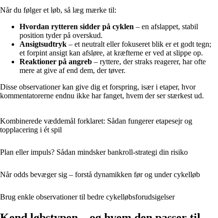
Når du følger et løb, så læg mærke til:
Hvordan rytteren sidder på cyklen
– en afslappet, stabil
position tyder på overskud.
Ansigtsudtryk
– et neutralt eller fokuseret blik er et godt tegn;
et forpint ansigt kan afsløre, at kræfterne er ved at slippe op.
Reaktioner på angreb
– ryttere, der straks reagerer, har ofte
mere at give af end dem, der tøver.
Disse observationer kan give dig et forspring, især i etaper, hvor
kommentatorerne endnu ikke har fanget, hvem der ser stærkest ud.
Kombinerede væddemål forklaret: Sådan fungerer etapesejr og
topplacering i ét spil
Plan eller impuls? Sådan mindsker bankroll-strategi din risiko
Når odds bevæger sig – forstå dynamikken før og under cykelløb
Brug enkle observationer til bedre cykelløbsforudsigelser
Kend løbstypen – og hvem den passer til