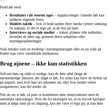
Hold øje med:
Resultater i de seneste uger
– topplaceringer i mindre løb kan
indikere stigende form.
Holdets taktik
– hvis et hold samler flere stærke ryttere omkring
én kaptajn, er det et tegn på, at de tror på ham.
Interviews og sociale medier
– ryttere afslører ofte indirekte,
hvordan de føler sig, gennem deres udtalelser eller
træningsopdateringer.
Små detaljer som en ændring i træningsmængde eller en ny rolle på
holdet kan være værdifulde indikatorer.
Brug øjnene – ikke kun statistikken
Selvom data og odds er nyttige, kan de ikke altid fange de
menneskelige faktorer, der afgør et løb. En rytter kan have de bedste tal
på papiret, men hvis han ser udmattet ud, eller hvis holdet virker
uorganiseret, kan det ændre alt.
Når du ser et løb, så prøv at kombinere dine observationer med de
statistiske oplysninger. Hvis du for eksempel ser, at en favorit kæmper
med at følge med på en stigning, kan det være et tegn på, at han ikke