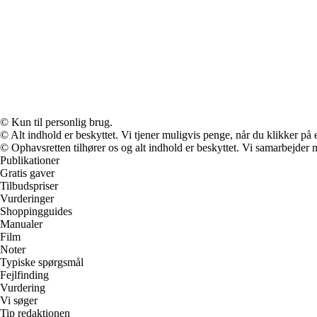
© Kun til personlig brug.
© Alt indhold er beskyttet. Vi tjener muligvis penge, når du klikker på e
© Ophavsretten tilhører os og alt indhold er beskyttet. Vi samarbejder 
Publikationer
Gratis gaver
Tilbudspriser
Vurderinger
Shoppingguides
Manualer
Film
Noter
Typiske spørgsmål
Fejlfinding
Vurdering
Vi søger
Tip redaktionen