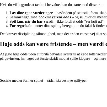
Hvis du vil begynde at tænke i betvalue, kan du starte med disse trin:
Lav dine egne vurderinger
– basér dem på statistik, form, skad
Sammenlign med bookmakerens odds
– og se, hvor du mener,
Spil kun, når du har værdi
– ikke fordi et odds “ser højt ud”.
Før regnskab
– noter dine spil og beregn, om du faktisk finder 
Det kræver disciplin og tålmodighed, men det er den eneste vej til at sp
Høje odds kan være fristende – men værdi 
At jagte høje odds uden at forstå betvalue svarer til at købe lotterised
på gevinsten, har taget det første skridt mod at spille klogere – og mere 
Sociale medier former spillet – sådan skabes nye spiltyper