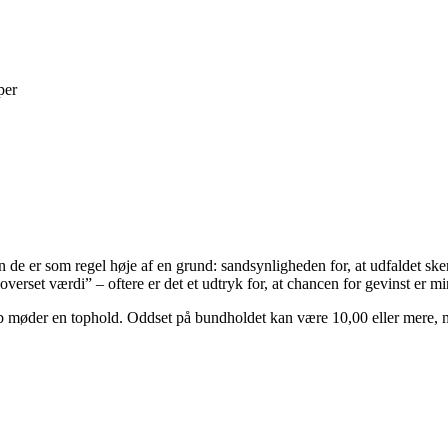
per
n de er som regel høje af en grund: sandsynligheden for, at udfaldet ske
verset værdi” – oftere er det et udtryk for, at chancen for gevinst er mi
ub møder en tophold. Oddset på bundholdet kan være 10,00 eller mere, m