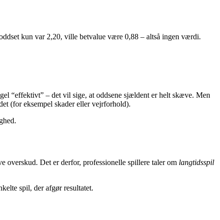
oddset kun var 2,20, ville betvalue være 0,88 – altså ingen værdi.
el “effektivt” – det vil sige, at oddsene sjældent er helt skæve. Men
det (for eksempel skader eller vejrforhold).
ighed.
e overskud. Det er derfor, professionelle spillere taler om
langtidsspil
elte spil, der afgør resultatet.