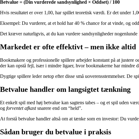
Betvalue = (Din vurderede sandsynlighed × Oddset) / 100
Hvis resultatet er over 1,00, har spillet teoretisk værdi. Er det under 1,00,
Eksempel: Du vurderer, at et hold har 40 % chance for at vinde, og odds
Det kræver naturligvis, at du kan vurdere sandsynligheder nogenlunde rea
Markedet er ofte effektivt – men ikke altid
Bookmakere og professionelle spillere arbejder konstant på at justere od
der kan opstå fejl, især i mindre ligaer, hvor bookmakerne har mindre da
Dygtige spillere leder netop efter disse små uoverensstemmelser. De s
Betvalue handler om langsigtet tænkning
Et enkelt spil med høj betvalue kan sagtens tabes – og et spil uden værd
og
forventet afkast
snarere end om “held”.
At forstå betvalue handler altså om at tænke som en investor: Du vurderer
Sådan bruger du betvalue i praksis