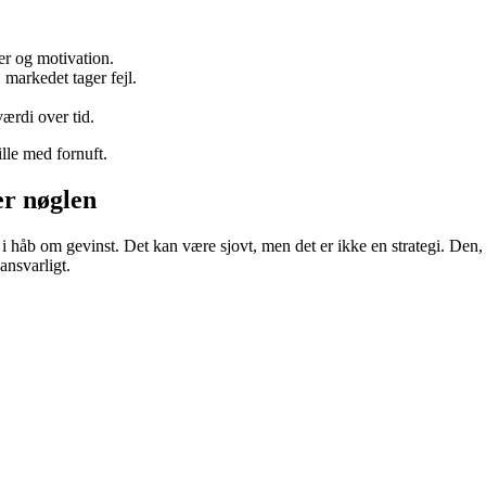
er og motivation.
 markedet tager fejl.
værdi over tid.
ille med fornuft.
er nøglen
ler i håb om gevinst. Det kan være sjovt, men det er ikke en strategi. De
ansvarligt.