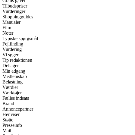
Gratis gaver
Tilbudspriser
Vurderinger
Shoppingguides
Manualer
Film
Noter
Typiske spørgsmål
Fejlfinding
Vurdering
Vi søger
Tip redaktionen
Deltager
Min adgang
Medlemskab
Belastning
Værdier
Værktøjer
Fælles indsats
Brand
Annoncepartner
Henviser
Støtte
Presseinfo
Mail