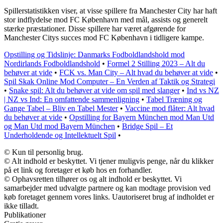
Spillerstatistikken viser, at visse spillere fra Manchester City har haft
stor indflydelse mod FC København med mål, assists og generelt
stærke præstationer. Disse spillere har været afgørende for
Manchester Citys succes mod FC København i tidligere kampe.
Opstilling og Tidslinje: Danmarks Fodboldlandshold mod
Nordirlands Fodboldlandshold
•
Formel 2 Stilling 2023 – Alt du
behøver at vide
•
FCK vs. Man City – Alt hvad du behøver at vide
•
Spil Skak Online Mod Computer – En Verden af Taktik og Strategi
•
Snake spil: Alt du behøver at vide om spil med slanger
•
Ind vs NZ
| NZ vs Ind: En omfattende sammenligning
•
Tabel Træning og
Gange Tabel – Bliv en Tabel Mester
•
Vaccine mod flåter: Alt hvad
du behøver at vide
•
Opstilling for Bayern München mod Man Utd
og Man Utd mod Bayern München
•
Bridge Spil – Et
Underholdende og Intellektuelt Spil
•
© Kun til personlig brug.
© Alt indhold er beskyttet. Vi tjener muligvis penge, når du klikker
på et link og foretager et køb hos en forhandler.
© Ophavsretten tilhører os og alt indhold er beskyttet. Vi
samarbejder med udvalgte partnere og kan modtage provision ved
køb foretaget gennem vores links. Uautoriseret brug af indholdet er
ikke tilladt.
Publikationer