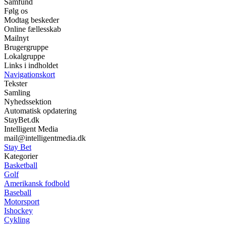
Samfund
Følg os
Modtag beskeder
Online fællesskab
Mailnyt
Brugergruppe
Lokalgruppe
Links i indholdet
Navigationskort
Tekster
Samling
Nyhedssektion
Automatisk opdatering
StayBet.dk
Intelligent Media
mail@intelligentmedia.dk
Stay Bet
Kategorier
Basketball
Golf
Amerikansk fodbold
Baseball
Motorsport
Ishockey
Cykling