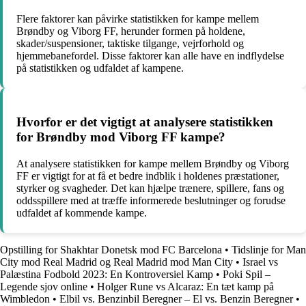
Flere faktorer kan påvirke statistikken for kampe mellem
Brøndby og Viborg FF, herunder formen på holdene,
skader/suspensioner, taktiske tilgange, vejrforhold og
hjemmebanefordel. Disse faktorer kan alle have en indflydelse
på statistikken og udfaldet af kampene.
Hvorfor er det vigtigt at analysere statistikken
for Brøndby mod Viborg FF kampe?
At analysere statistikken for kampe mellem Brøndby og Viborg
FF er vigtigt for at få et bedre indblik i holdenes præstationer,
styrker og svagheder. Det kan hjælpe trænere, spillere, fans og
oddsspillere med at træffe informerede beslutninger og forudse
udfaldet af kommende kampe.
Opstilling for Shakhtar Donetsk mod FC Barcelona
•
Tidslinje for Man
City mod Real Madrid og Real Madrid mod Man City
•
Israel vs
Palæstina Fodbold 2023: En Kontroversiel Kamp
•
Poki Spil –
Legende sjov online
•
Holger Rune vs Alcaraz: En tæt kamp på
Wimbledon
•
Elbil vs. Benzinbil Beregner – El vs. Benzin Beregner
•