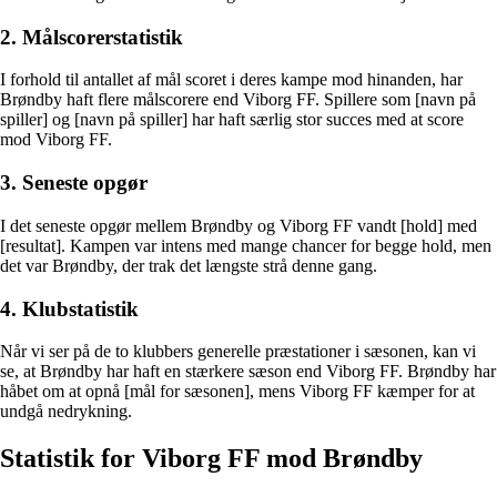
2. Målscorerstatistik
I forhold til antallet af mål scoret i deres kampe mod hinanden, har
Brøndby haft flere målscorere end Viborg FF. Spillere som [navn på
spiller] og [navn på spiller] har haft særlig stor succes med at score
mod Viborg FF.
3. Seneste opgør
I det seneste opgør mellem Brøndby og Viborg FF vandt [hold] med
[resultat]. Kampen var intens med mange chancer for begge hold, men
det var Brøndby, der trak det længste strå denne gang.
4. Klubstatistik
Når vi ser på de to klubbers generelle præstationer i sæsonen, kan vi
se, at Brøndby har haft en stærkere sæson end Viborg FF. Brøndby har
håbet om at opnå [mål for sæsonen], mens Viborg FF kæmper for at
undgå nedrykning.
Statistik for Viborg FF mod Brøndby