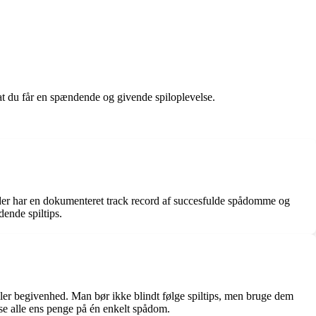
 at du får en spændende og givende spiloplevelse.
er, der har en dokumenteret track record af succesfulde spådomme og
ende spiltips.
ller begivenhed. Man bør ikke blindt følge spiltips, men bruge dem
tse alle ens penge på én enkelt spådom.