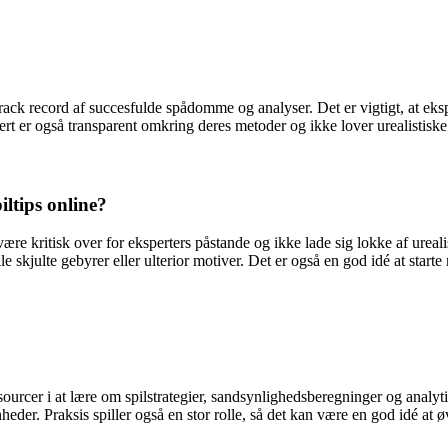
ack record af succesfulde spådomme og analyser. Det er vigtigt, at eksp
ert er også transparent omkring deres metoder og ikke lover urealistiske 
ltips online?
t være kritisk over for eksperters påstande og ikke lade sig lokke af ure
 skjulte gebyrer eller ulterior motiver. Det er også en god idé at start
 ressourcer i at lære om spilstrategier, sandsynlighedsberegninger og ana
eder. Praksis spiller også en stor rolle, så det kan være en god idé at 