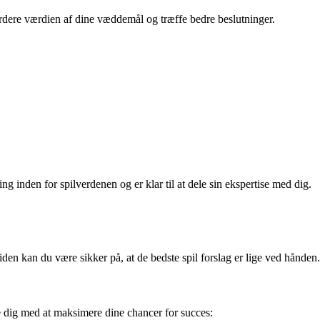
rdere værdien af dine væddemål og træffe bedre beslutninger.
ng inden for spilverdenen og er klar til at dele sin ekspertise med dig.
iden kan du være sikker på, at de bedste spil forslag er lige ved hånden.
lpe dig med at maksimere dine chancer for succes: