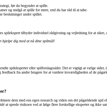
trategi, før du begynder at spille.
tser og undgå at spille for mere, end du har råd til at tabe.
e beslutninger under spillet.
 spilekspert tilbyder individuel rådgivning og vejledning for at sikre,
an hjælpe dig med at nå dine spilmål!
kendte spileksperter eller spilforslagssider. Det er vigtigt at vælge sid
 feedback fra andre brugere for at vurdere troværdigheden af de pågæld
ter?
t kombinere dem med ens egen research og viden om det pågældende spil e
é at sprede risikoen ved at følge flere forskellige eksperter og ikke sa