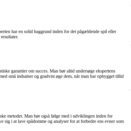
erten har en solid baggrund inden for det pågældende spil eller
resultater.
alistiske garantier om succes. Man bør altid undersøge ekspertens
e med små indsatser og gradvist øge dem, når man har opbygget tillid
lytiske metoder. Man bør også følge med i udviklingen inden for
øve sig i at lave spådomme og analyser for at forbedre ens evner som