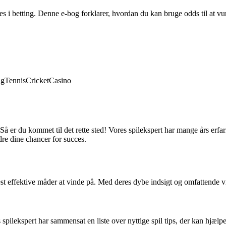
i betting. Denne e-bog forklarer, hvordan du kan bruge odds til at vu
ng
Tennis
Cricket
Casino
Så er du kommet til det rette sted! Vores spilekspert har mange års erfari
edre dine chancer for succes.
 mest effektive måder at vinde på. Med deres dybe indsigt og omfattende v
es spilekspert har sammensat en liste over nyttige spil tips, der kan hjæ