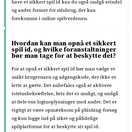
have et sikkert spil id kan du også undgå svindel
og andre former for misbrug, der kan
forekomme i online spilverdenen.
Hvordan kan man opnå et sikkert
spil id, og hvilke foranstaltninger
bør man tage for at beskytte det?
For at opnå et sikkert spil id bør man vælge et
unikt brugernavn og adgangskode, der ikke er
lette at gætte. Det anbefales også at aktivere
totrinsbekræftelse, hvis det er muligt, og undgå
at dele ens loginoplysninger med andre. Det er
vigtigt at være opmærksom på phishing-forsøg
og kun logge ind på sikre og pålidelige
spilplatforme for at beskytte sit spil id.