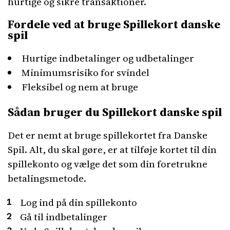
hurtige og sikre transaktioner.
Fordele ved at bruge Spillekort danske
spil
Hurtige indbetalinger og udbetalinger
Minimumsrisiko for svindel
Fleksibel og nem at bruge
Sådan bruger du Spillekort danske spil
Det er nemt at bruge spillekortet fra Danske
Spil. Alt, du skal gøre, er at tilføje kortet til din
spillekonto og vælge det som din foretrukne
betalingsmetode.
Log ind på din spillekonto
Gå til indbetalinger