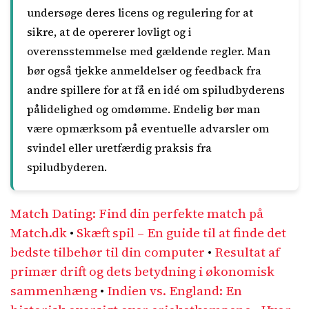
undersøge deres licens og regulering for at
sikre, at de opererer lovligt og i
overensstemmelse med gældende regler. Man
bør også tjekke anmeldelser og feedback fra
andre spillere for at få en idé om spiludbyderens
pålidelighed og omdømme. Endelig bør man
være opmærksom på eventuelle advarsler om
svindel eller uretfærdig praksis fra
spiludbyderen.
Match Dating: Find din perfekte match på
Match.dk
•
Skæft spil – En guide til at finde det
bedste tilbehør til din computer
•
Resultat af
primær drift og dets betydning i økonomisk
sammenhæng
•
Indien vs. England: En