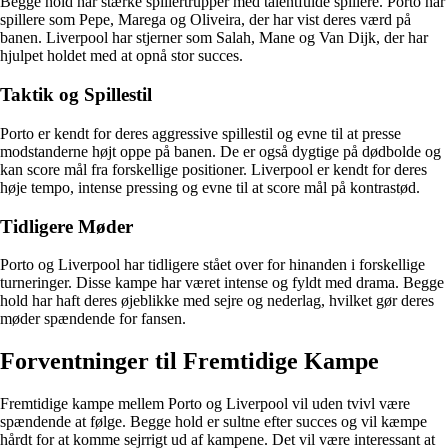
Begge hold har stærke spillertrupper med talentfulde spillere. Porto har
spillere som Pepe, Marega og Oliveira, der har vist deres værd på
banen. Liverpool har stjerner som Salah, Mane og Van Dijk, der har
hjulpet holdet med at opnå stor succes.
Taktik og Spillestil
Porto er kendt for deres aggressive spillestil og evne til at presse
modstanderne højt oppe på banen. De er også dygtige på dødbolde og
kan score mål fra forskellige positioner. Liverpool er kendt for deres
høje tempo, intense pressing og evne til at score mål på kontrastød.
Tidligere Møder
Porto og Liverpool har tidligere stået over for hinanden i forskellige
turneringer. Disse kampe har været intense og fyldt med drama. Begge
hold har haft deres øjeblikke med sejre og nederlag, hvilket gør deres
møder spændende for fansen.
Forventninger til Fremtidige Kampe
Fremtidige kampe mellem Porto og Liverpool vil uden tvivl være
spændende at følge. Begge hold er sultne efter succes og vil kæmpe
hårdt for at komme sejrrigt ud af kampene. Det vil være interessant at