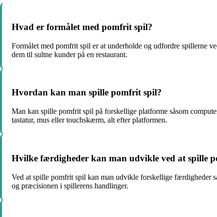
Hvad er formålet med pomfrit spil?
Formålet med pomfrit spil er at underholde og udfordre spillerne ved a
dem til sultne kunder på en restaurant.
Hvordan kan man spille pomfrit spil?
Man kan spille pomfrit spil på forskellige platforme såsom computere
tastatur, mus eller touchskærm, alt efter platformen.
Hvilke færdigheder kan man udvikle ved at spille po
Ved at spille pomfrit spil kan man udvikle forskellige færdigheder 
og præcisionen i spillerens handlinger.