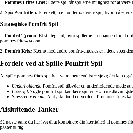
1.
Pommes Frites Chef:
I dette spil får spillerne mulighed for at vær
2.
Spis Pomfritten:
Et enkelt, men underholdende spil, hvor målet er a
Strategiske Pomfrit Spil
1.
Pomfrit Tycoon:
Et strategispil, hvor spillerne får chancen for at o
pommes frites-tycoon.
2.
Pomfrit Krig:
Kæmp mod andre pomfrit-entusiaster i dette spændende 
Fordele ved at Spille Pomfrit Spil
At spille pommes frites spil kan være mere end bare sjovt; det kan også
Underholdende:
Pomfrit spil tilbyder en underholdende måde at b
Lærerigt:
Nogle pomfrit spil kan lære spillerne om madlavningstek
Stressreducerende:
At dykke ind i en verden af pommes frites ka
Afsluttende Tanker
Så næste gang du har lyst til at kombinere din kærlighed til pommes frite
passer til dig.