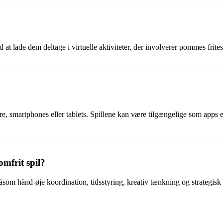
t lade dem deltage i virtuelle aktiviteter, der involverer pommes frites. S
, smartphones eller tablets. Spillene kan være tilgængelige som apps ell
mfrit spil?
såsom hånd-øje koordination, tidsstyring, kreativ tænkning og strategisk