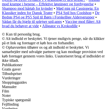
mod krampe i benene – Effektive løsninger og forebyggelse
•
Shampoo mod hårtab for kvinder
•
Mød mig på Cassiopeia: En
Klassiker inden for Dansk Teater
•
PS4 Spil hos Coolshop
•
De
Bedste PS4 og PS5 Spil til Børn i Forskellige Aldersgrupper
•
Sådan får du hjælp til splejser spil-apps
•
Vaccine mod flåter: Alt
hvad du behøver at vide
•
Alligator vs Krokodille
•
© Kun til personlig brug.
© Alt indhold er beskyttet. Vi tjener muligvis penge, når du klikker
på et link og foretager et køb hos en forhandler.
© Ophavsretten tilhører os og alt indhold er beskyttet. Vi
samarbejder med udvalgte partnere og kan modtage provision ved
køb foretaget gennem vores links. Uautoriseret brug af indholdet er
ikke tilladt.
Publikationer
Gratis gaver
Tilbudspriser
Vurderinger
Shoppingguides
Manualer
Film
Noter
Typiske spørgsmål
Fejlfinding
Vurdering