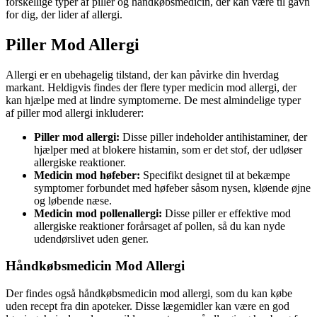
forskellige typer af piller og håndkøbsmedicin, der kan være til gavn
for dig, der lider af allergi.
Piller Mod Allergi
Allergi er en ubehagelig tilstand, der kan påvirke din hverdag
markant. Heldigvis findes der flere typer medicin mod allergi, der
kan hjælpe med at lindre symptomerne. De mest almindelige typer
af piller mod allergi inkluderer:
Piller mod allergi:
Disse piller indeholder antihistaminer, der
hjælper med at blokere histamin, som er det stof, der udløser
allergiske reaktioner.
Medicin mod høfeber:
Specifikt designet til at bekæmpe
symptomer forbundet med høfeber såsom nysen, kløende øjne
og løbende næse.
Medicin mod pollenallergi:
Disse piller er effektive mod
allergiske reaktioner forårsaget af pollen, så du kan nyde
udendørslivet uden gener.
Håndkøbsmedicin Mod Allergi
Der findes også håndkøbsmedicin mod allergi, som du kan købe
uden recept fra din apoteker. Disse lægemidler kan være en god