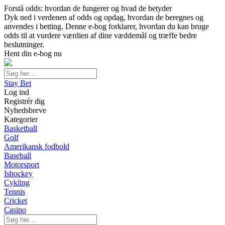
Forstå odds: hvordan de fungerer og hvad de betyder
Dyk ned i verdenen af odds og opdag, hvordan de beregnes og
anvendes i betting. Denne e-bog forklarer, hvordan du kan bruge
odds til at vurdere værdien af dine væddemål og træffe bedre
beslutninger.
Hent din e-bog nu
Stay Bet
Log ind
Registrér dig
Nyhedsbreve
Kategorier
Basketball
Golf
Amerikansk fodbold
Baseball
Motorsport
Ishockey
Cykling
Tennis
Cricket
Casino