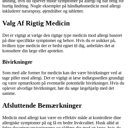
løsning, hvis du oplever milde symptomer på allergi og har brug for
hurtig lindring. Nogle eksempler på håndkøbsmedicin mod allergi
inkluderer næsespray, øjendråber og tabletter.
Valg Af Rigtig Medicin
Det er vigtigt at vælge den rigtige type medicin mod allergi baseret
på dine specifikke symptomer og behov. Hvis du er usikker på,
hvilken type medicin der er bedst egnet til dig, anbefales det at
konsultere din læge eller apoteker.
Bivirkninger
Som med alle former for medicin kan der være bivirkninger ved at
tage piller mod allergi. Det er vigtigt at læse indlægssedlen grundigt
og være opmærksom på eventuelle potentielle bivirkninger. Hvis du
oplever alvorlige bivirkninger, bør du søge lægehjælp med det
samme.
Afsluttende Bemærkninger
Medicin mod allergi kan være en effektiv måde at kontrollere dine
allergiske symptomer på og få en bedre livskvalitet. Husk altid at
følge doseringsanvisningerne og rådføre dig med en læge, hvis du