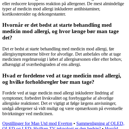
eller reducere kroppens reaktion på allergener. De mest almindelige
typer af medicin mod allergi inkluderer antihistaminer,
kortikosteroider og dekongestanter.
Hvornår er det bedst at starte behandling med
medicin mod allergi, og hvor længe bør man tage
det?
Det er bedst at starte behandling med medicin mod allergi, før
allergisymptomerne bliver for alvorlige. Det anbefales ofte at tage
medicinen regelmæssigt i løbet af allergisæsonen eller efter behov,
afhængigt af sværhedsgraden af ens allergi.
Hvad er fordelene ved at tage medicin mod allergi,
og hvilke forholdsregler bør man tage?
Fordele ved at tage medicin mod allergi inkluderer lindring af
symptomer, forbedret livskvalitet og forebyggelse af alvorlige
allergiske reaktioner. Det er vigtigt at følge lægens anvisninger,
undgå allergener så vidt muligt og være opmærksom på eventuelle
bivirkninger ved medicinen.
Opstillinger for Man Utd mod Everton
•
Sammenligning af OLED,
QLED og LED: Hvilken TV-teknologi er den bedste?
•
Husråd