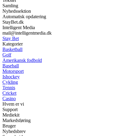
Tekster
Samling
Nyhedssektion
Automatisk opdatering
StayBet.dk
Intelligent Media
mail@intelligentmedia.dk
Stay Bet
Kategorier
Basketball
Golf
Amerikansk fodbold
Baseball
Motorsport
Ishockey
Cykling
Tennis
Cricket
Casino
Hvem er vi
Support
Mediekit
Markedsføring
Bruger
Nyhedsbrev