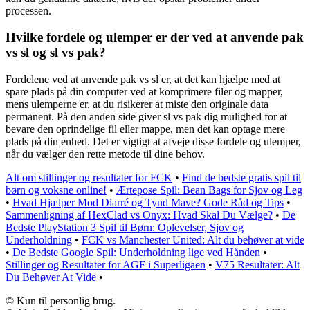
processen.
Hvilke fordele og ulemper er der ved at anvende pak
vs sl og sl vs pak?
Fordelene ved at anvende pak vs sl er, at det kan hjælpe med at
spare plads på din computer ved at komprimere filer og mapper,
mens ulemperne er, at du risikerer at miste den originale data
permanent. På den anden side giver sl vs pak dig mulighed for at
bevare den oprindelige fil eller mappe, men det kan optage mere
plads på din enhed. Det er vigtigt at afveje disse fordele og ulemper,
når du vælger den rette metode til dine behov.
Alt om stillinger og resultater for FCK
•
Find de bedste gratis spil til
børn og voksne online!
•
Ærtepose Spil: Bean Bags for Sjov og Leg
•
Hvad Hjælper Mod Diarré og Tynd Mave? Gode Råd og Tips
•
Sammenligning af HexClad vs Onyx: Hvad Skal Du Vælge?
•
De
Bedste PlayStation 3 Spil til Børn: Oplevelser, Sjov og
Underholdning
•
FCK vs Manchester United: Alt du behøver at vide
•
De Bedste Google Spil: Underholdning lige ved Hånden
•
Stillinger og Resultater for AGF i Superligaen
•
V75 Resultater: Alt
Du Behøver At Vide
•
© Kun til personlig brug.