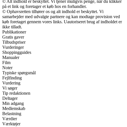
© Alt indhold er beskyttet. Vi tjener muligvis penge, når du klikker
på et link og foretager et køb hos en forhandler.
© Ophavsretten tilhører os og alt indhold er beskyttet. Vi
samarbejder med udvalgte partnere og kan modtage provision ved
køb foretaget gennem vores links. Uautoriseret brug af indholdet er
ikke tilladt.
Publikationer
Gratis gaver
Tilbudspriser
Vurderinger
Shoppingguides
Manualer
Film
Noter
Typiske spørgsmål
Fejlfinding
Vurdering
Vi søger
Tip redaktionen
Deltager
Min adgang
Medlemskab
Belastning
Værdier
Værktøjer