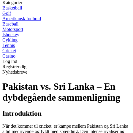
Kategorier
Basketball
Golf
Amerikansk fodbold
Baseball
Motorsport
Ishockey
Cykling
Tennis
Cricket
Casino
Log ind
Registrér dig
Nyhedsbreve
Pakistan vs. Sri Lanka – En
dybdegående sammenligning
Introduktion
Når det kommer til cricket, er kampe mellem Pakistan og Sri Lanka
altid medrivende og fyldt med spænding. Den intense rivalisering