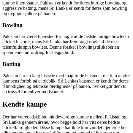
kampe interessante. Pakistan er kendt for deres hurtige bowling og
aggressive batting, mens Sri Lanka er kendt for deres spin bowling
og dygtige spillere på banen.
Bowling
Pakistan har været hjemsted for nogle af de bedste hurtige bowlers i
cricket historie, mens Sri Lanka har frembragt nogle af de mest
talentfulde spin bowlers. Denne forskel i bowlingstil skaber en
spændende udfordring for begge hold.
Batting
Pakistan har en lang historie med magtfulde batsmen, der kan ændre
kampens forløb på et øjeblik. Sri Lankas batsmen er kendt for deres
tålmodighed og tekniske færdigheder på banen, hvilket gør dem til
en trussel for enhver modstander.
Kendte kampe
Der har været adskillige mindeværdige kampe mellem Pakistan og
Sri Lanka gennem årene, hvor begge hold har vist deres bedste
cricketfærdigheder. Disse kampe har ikke kun vundet hjerterne hos
tilhængerne, men har også tilføjet et nyt kapitel til historien om