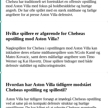
Chelsea har traditionelt set foretrukket en offensiv opstilling
mod Aston Villa med fokus på boldbesiddelse og hurtige
angreb. De har ofte spillet med en stærk midtbane og farlige
angribere for at presse Aston Villa defensivt.
Hvilke spillere er afgørende for Chelseas
opstilling mod Aston Villa?
Nøglespillere for Chelsea i opstillingen mod Aston Villa kan
inkludere deres erfarne midtbanespillere som NGolo Kanté og
Mateo Kovacic, samt deres målfarlige angribere som Timo
Werner og Kai Havertz. Disse spillere bidrager med både
defensiv stabilitet og målscoringstrusler.
Hvordan har Aston Villa tidligere modstået
Chelseas opstilling og spillestil?
Aston Villa har tidligere forsøgt at imødegå Chelseas opstilling
ved at satse på en kompakt defensiv struktur og hurtige
omstillinger. De har håbet på at udnytte Chelseas eventuelle