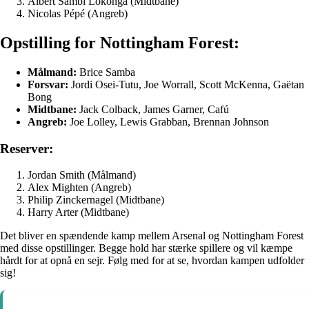
Albert Sambi Lokonga (Midtbane)
Nicolas Pépé (Angreb)
Opstilling for Nottingham Forest:
Målmand:
Brice Samba
Forsvar:
Jordi Osei-Tutu, Joe Worrall, Scott McKenna, Gaëtan
Bong
Midtbane:
Jack Colback, James Garner, Cafú
Angreb:
Joe Lolley, Lewis Grabban, Brennan Johnson
Reserver:
Jordan Smith (Målmand)
Alex Mighten (Angreb)
Philip Zinckernagel (Midtbane)
Harry Arter (Midtbane)
Det bliver en spændende kamp mellem Arsenal og Nottingham Forest
med disse opstillinger. Begge hold har stærke spillere og vil kæmpe
hårdt for at opnå en sejr. Følg med for at se, hvordan kampen udfolder
sig!