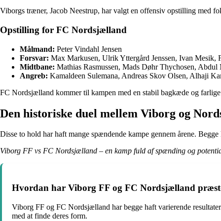
Viborgs træner, Jacob Neestrup, har valgt en offensiv opstilling med 
Opstilling for FC Nordsjælland
Målmand:
Peter Vindahl Jensen
Forsvar:
Max Markusen, Ulrik Yttergård Jenssen, Ivan Mesik, F
Midtbane:
Mathias Rasmussen, Mads Døhr Thychosen, Abdul
Angreb:
Kamaldeen Sulemana, Andreas Skov Olsen, Alhaji K
FC Nordsjælland kommer til kampen med en stabil bagkæde og farlige of
Den historiske duel mellem Viborg og Nord
Disse to hold har haft mange spændende kampe gennem årene. Begge hold 
Viborg FF vs FC Nordsjælland – en kamp fuld af spænding og potentia
Hvordan har Viborg FF og FC Nordsjælland præster
Viborg FF og FC Nordsjælland har begge haft varierende resultater 
med at finde deres form.