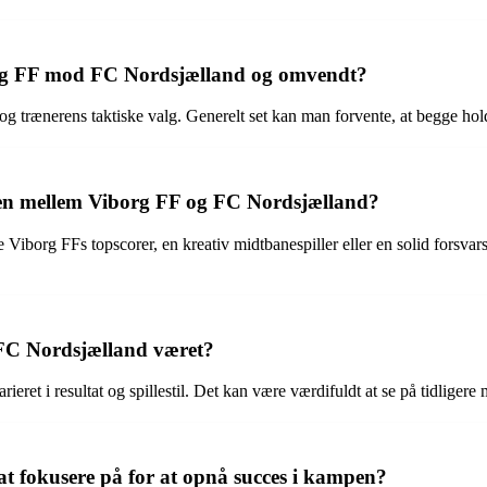
borg FF mod FC Nordsjælland og omvendt?
og trænerens taktiske valg. Generelt set kan man forvente, at begge hold 
pen mellem Viborg FF og FC Nordsjælland?
iborg FFs topscorer, en kreativ midtbanespiller eller en solid forsvar
 FC Nordsjælland været?
et i resultat og spillestil. Det kan være værdifuldt at se på tidligere
t fokusere på for at opnå succes i kampen?