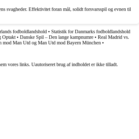
s svagheder. Effektivitet foran mål, solidt forsvarsspil og evnen til
rlands fodboldlandshold
•
Statistik for Danmarks fodboldlandshold
g Optakt
•
Danske Spil – Den lange kampnumre
•
Real Madrid vs.
hen mod Man Utd og Man Utd mod Bayern München
•
 vores links. Uautoriseret brug af indholdet er ikke tilladt.