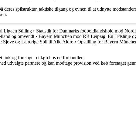
deres spilstruktur, taktiske tilgang og evnen til at udnytte modstanderen
pen.
l Ligaen Stilling
•
Statistik for Danmarks fodboldlandshold mod Nordi
ælland og omvendt
•
Bayern München mod RB Leipzig: En Tidslinje o
: Sjove og Lærerige Spil til Alle Aldre
•
Opstilling for Bayern Münc
t link og foretager et køb hos en forhandler.
med udvalgte partnere og kan modtage provision ved køb foretaget gennem