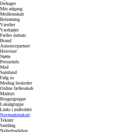
Deltager
Min adgang
Medlemskab
Belastning
Værdier
Værktøjer
Fælles indsats
Brand
Annoncepartner
Henviser
Støtte
Presseinfo
Mail
Samfund
Følg os
Modtag beskeder
Online fællesskab
Mailnyt
Brugergruppe
Lokalgruppe
Links i indholdet
Navigationskort
Tekster
Samling
Nyhedssektion