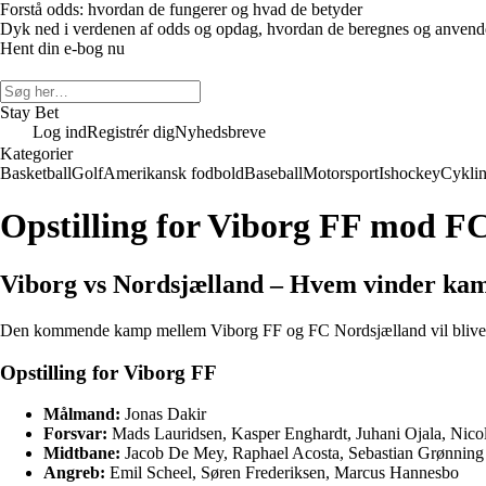
Forstå odds: hvordan de fungerer og hvad de betyder
Dyk ned i verdenen af odds og opdag, hvordan de beregnes og anvendes 
Hent din e-bog nu
Stay Bet
Log ind
Registrér dig
Nyhedsbreve
Kategorier
Basketball
Golf
Amerikansk fodbold
Baseball
Motorsport
Ishockey
Cykli
Opstilling for Viborg FF mod F
Viborg vs Nordsjælland – Hvem vinder ka
Den kommende kamp mellem Viborg FF og FC Nordsjælland vil blive en 
Opstilling for Viborg FF
Målmand:
Jonas Dakir
Forsvar:
Mads Lauridsen, Kasper Enghardt, Juhani Ojala, Nico
Midtbane:
Jacob De Mey, Raphael Acosta, Sebastian Grønning
Angreb:
Emil Scheel, Søren Frederiksen, Marcus Hannesbo