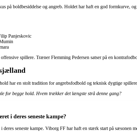
fokus på boldbesiddelse og angreb. Holdet har haft en god formkurve, o
ilip Panjeskovic
 Mumin
amara
fensive spillere. Træner Flemming Pedersen satser på en kontrafodbold
sjælland
har en stolt tradition for angrebsfodbold og teknisk dygtige spillere.
le for begge hold. Hvem trækker det længste strå denne gang?
et i deres seneste kampe?
i deres seneste kampe. Viborg FF har haft en stærk start på sæsonen me