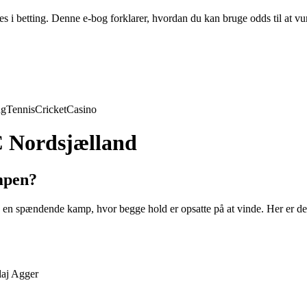
i betting. Denne e-bog forklarer, hvordan du kan bruge odds til at vu
ng
Tennis
Cricket
Casino
C Nordsjælland
mpen?
spændende kamp, hvor begge hold er opsatte på at vinde. Her er de fo
laj Agger