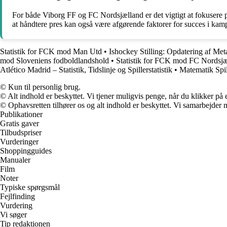
For både Viborg FF og FC Nordsjælland er det vigtigt at fokusere på 
at håndtere pres kan også være afgørende faktorer for succes i kam
Statistik for FCK mod Man Utd
•
Ishockey Stilling: Opdatering af Meta
mod Sloveniens fodboldlandshold
•
Statistik for FCK mod FC Nordsj
Atlético Madrid – Statistik, Tidslinje og Spillerstatistik
•
Matematik Spil
© Kun til personlig brug.
© Alt indhold er beskyttet. Vi tjener muligvis penge, når du klikker på e
© Ophavsretten tilhører os og alt indhold er beskyttet. Vi samarbejder 
Publikationer
Gratis gaver
Tilbudspriser
Vurderinger
Shoppingguides
Manualer
Film
Noter
Typiske spørgsmål
Fejlfinding
Vurdering
Vi søger
Tip redaktionen