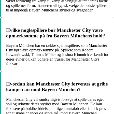
været forskellig fra kamp til kamp afhængigt af trænerens taktik
og spillernes form. Træneren vil typisk vælge de bedste spillere
til at imødegå Bayern Münchens styrker og svagheder.
Hvilke nøglespillere bør Manchester City være
opmærksomme på fra Bayern Münchens hold?
Bayern München har en række stjernespillere, som Manchester
City bør være opmærksomme på. Spillere som Robert
Lewandowski, Thomas Müller og Joshua Kimmich er kendt for
deres evner og kan udgøre en trussel for Manchester Citys
forsvar.
Hvordan kan Manchester City forventes at gribe
kampen an mod Bayern München?
Manchester City vil sandsynligvis forsøge at spille deres eget
spil og udnytte deres styrker mod Bayern München. De kan
fokusere på boldbesiddelse, hurtige kontraløb eller taktisk pres
for at skabe chancer og score mål mod Bayern München.