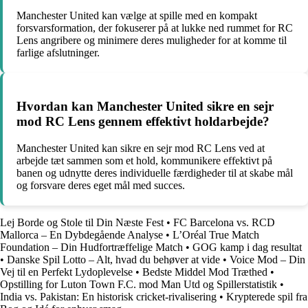
Manchester United kan vælge at spille med en kompakt
forsvarsformation, der fokuserer på at lukke ned rummet for RC
Lens angribere og minimere deres muligheder for at komme til
farlige afslutninger.
Hvordan kan Manchester United sikre en sejr
mod RC Lens gennem effektivt holdarbejde?
Manchester United kan sikre en sejr mod RC Lens ved at
arbejde tæt sammen som et hold, kommunikere effektivt på
banen og udnytte deres individuelle færdigheder til at skabe mål
og forsvare deres eget mål med succes.
Lej Borde og Stole til Din Næste Fest
•
FC Barcelona vs. RCD
Mallorca – En Dybdegående Analyse
•
L’Oréal True Match
Foundation – Din Hudfortræffelige Match
•
GOG kamp i dag resultat
•
Danske Spil Lotto – Alt, hvad du behøver at vide
•
Voice Mod – Din
Vej til en Perfekt Lydoplevelse
•
Bedste Middel Mod Træthed
•
Opstilling for Luton Town F.C. mod Man Utd og Spillerstatistik
•
India vs. Pakistan: En historisk cricket-rivalisering
•
Krypterede spil fra