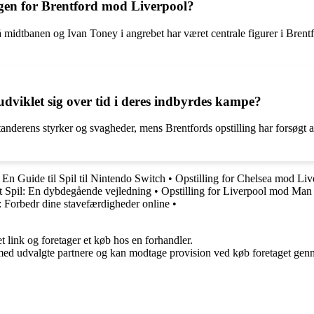
lingen for Brentford mod Liverpool?
 midtbanen og Ivan Toney i angrebet har været centrale figurer i Brentf
dviklet sig over tid i deres indbyrdes kampe?
tanderens styrker og svagheder, mens Brentfords opstilling har forsøgt a
En Guide til Spil til Nintendo Switch
•
Opstilling for Chelsea mod Liv
t Spil: En dybdegående vejledning
•
Opstilling for Liverpool mod Man
: Forbedr dine stavefærdigheder online
•
t link og foretager et køb hos en forhandler.
med udvalgte partnere og kan modtage provision ved køb foretaget gennem