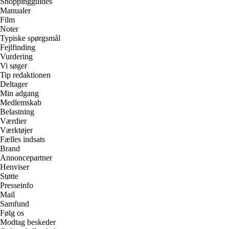
Shoppingguides
Manualer
Film
Noter
Typiske spørgsmål
Fejlfinding
Vurdering
Vi søger
Tip redaktionen
Deltager
Min adgang
Medlemskab
Belastning
Værdier
Værktøjer
Fælles indsats
Brand
Annoncepartner
Henviser
Støtte
Presseinfo
Mail
Samfund
Følg os
Modtag beskeder