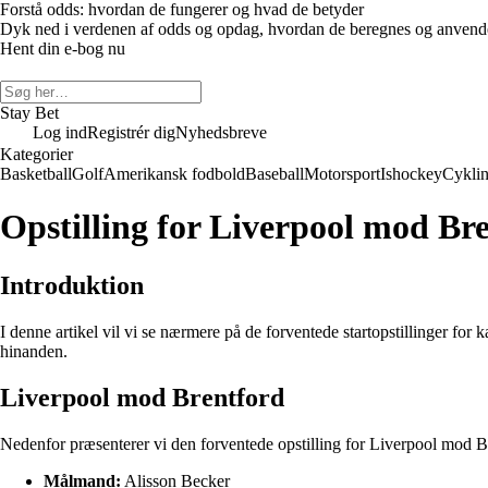
Forstå odds: hvordan de fungerer og hvad de betyder
Dyk ned i verdenen af odds og opdag, hvordan de beregnes og anvendes 
Hent din e-bog nu
Stay Bet
Log ind
Registrér dig
Nyhedsbreve
Kategorier
Basketball
Golf
Amerikansk fodbold
Baseball
Motorsport
Ishockey
Cykli
Opstilling for Liverpool mod Br
Introduktion
I denne artikel vil vi se nærmere på de forventede startopstillinger fo
hinanden.
Liverpool mod Brentford
Nedenfor præsenterer vi den forventede opstilling for Liverpool mod B
Målmand:
Alisson Becker