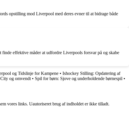
ords opstilling mod Liverpool med deres evner til at bidrage både
t finde effektive måder at udfordre Liverpools forsvar på og skabe
erpool og Tidslinje for Kampene
•
Ishockey Stilling: Opdatering af
 City og omvendt
•
Spil for børn: Sjove og underholdende børnespil
•
 vores links. Uautoriseret brug af indholdet er ikke tilladt.