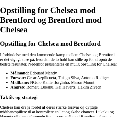
Opstilling for Chelsea mod
Brentford og Brentford mod
Chelsea
Opstilling for Chelsea mod Brentford
I forbindelse med den kommende kamp mellem Chelsea og Brentford
er det vigtigt at se på, hvordan de to hold kan stille op for at opnå de
bedste resultater. Nedenfor præsenteres en mulig opstilling for Chelsea:
Målmand:
Edouard Mendy
Forsvar:
Cesar Azpilicueta, Thiago Silva, Antonio Rudiger
Midtbane:
NGolo Kante, Jorginho, Mason Mount
Angreb:
Romelu Lukaku, Kai Havertz, Hakim Ziyech
Taktik og strategi
Chelsea kan drage fordel af deres stærke forsvar og dygtige
midtbanespillere til at kontrollere spillet og skabe chancer. Lukaku og
Havertz vil være afgørende for at score mål mod Brentfords forsvar.