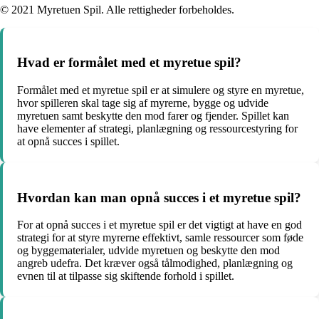
© 2021 Myretuen Spil. Alle rettigheder forbeholdes.
Hvad er formålet med et myretue spil?
Formålet med et myretue spil er at simulere og styre en myretue,
hvor spilleren skal tage sig af myrerne, bygge og udvide
myretuen samt beskytte den mod farer og fjender. Spillet kan
have elementer af strategi, planlægning og ressourcestyring for
at opnå succes i spillet.
Hvordan kan man opnå succes i et myretue spil?
For at opnå succes i et myretue spil er det vigtigt at have en god
strategi for at styre myrerne effektivt, samle ressourcer som føde
og byggematerialer, udvide myretuen og beskytte den mod
angreb udefra. Det kræver også tålmodighed, planlægning og
evnen til at tilpasse sig skiftende forhold i spillet.