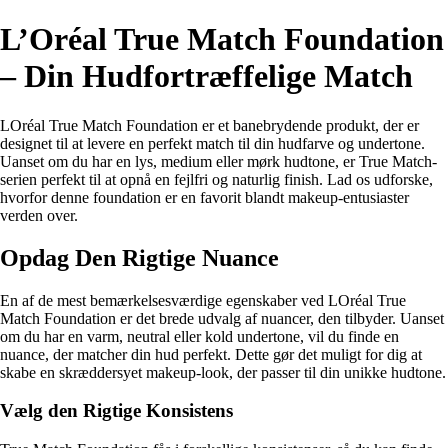
L’Oréal True Match Foundation
– Din Hudfortræffelige Match
LOréal True Match Foundation er et banebrydende produkt, der er
designet til at levere en perfekt match til din hudfarve og undertone.
Uanset om du har en lys, medium eller mørk hudtone, er True Match-
serien perfekt til at opnå en fejlfri og naturlig finish. Lad os udforske,
hvorfor denne foundation er en favorit blandt makeup-entusiaster
verden over.
Opdag Den Rigtige Nuance
En af de mest bemærkelsesværdige egenskaber ved LOréal True
Match Foundation er det brede udvalg af nuancer, den tilbyder. Uanset
om du har en varm, neutral eller kold undertone, vil du finde en
nuance, der matcher din hud perfekt. Dette gør det muligt for dig at
skabe en skræddersyet makeup-look, der passer til din unikke hudtone.
Vælg den Rigtige Konsistens