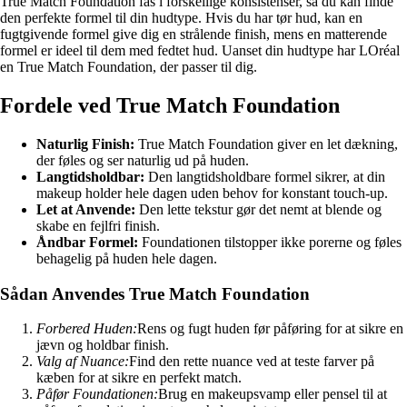
True Match Foundation fås i forskellige konsistenser, så du kan finde
den perfekte formel til din hudtype. Hvis du har tør hud, kan en
fugtgivende formel give dig en strålende finish, mens en matterende
formel er ideel til dem med fedtet hud. Uanset din hudtype har LOréal
en True Match Foundation, der passer til dig.
Fordele ved True Match Foundation
Naturlig Finish:
True Match Foundation giver en let dækning,
der føles og ser naturlig ud på huden.
Langtidsholdbar:
Den langtidsholdbare formel sikrer, at din
makeup holder hele dagen uden behov for konstant touch-up.
Let at Anvende:
Den lette tekstur gør det nemt at blende og
skabe en fejlfri finish.
Åndbar Formel:
Foundationen tilstopper ikke porerne og føles
behagelig på huden hele dagen.
Sådan Anvendes True Match Foundation
Forbered Huden:
Rens og fugt huden før påføring for at sikre en
jævn og holdbar finish.
Valg af Nuance:
Find den rette nuance ved at teste farver på
kæben for at sikre en perfekt match.
Påfør Foundationen:
Brug en makeupsvamp eller pensel til at