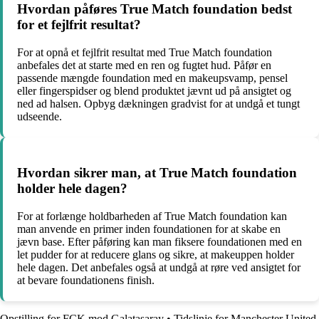
Hvordan påføres True Match foundation bedst
for et fejlfrit resultat?
For at opnå et fejlfrit resultat med True Match foundation
anbefales det at starte med en ren og fugtet hud. Påfør en
passende mængde foundation med en makeupsvamp, pensel
eller fingerspidser og blend produktet jævnt ud på ansigtet og
ned ad halsen. Opbyg dækningen gradvist for at undgå et tungt
udseende.
Hvordan sikrer man, at True Match foundation
holder hele dagen?
For at forlænge holdbarheden af True Match foundation kan
man anvende en primer inden foundationen for at skabe en
jævn base. Efter påføring kan man fiksere foundationen med en
let pudder for at reducere glans og sikre, at makeuppen holder
hele dagen. Det anbefales også at undgå at røre ved ansigtet for
at bevare foundationens finish.
Opstilling for FCK mod Galatasaray
•
Tidslinje for Manchester United