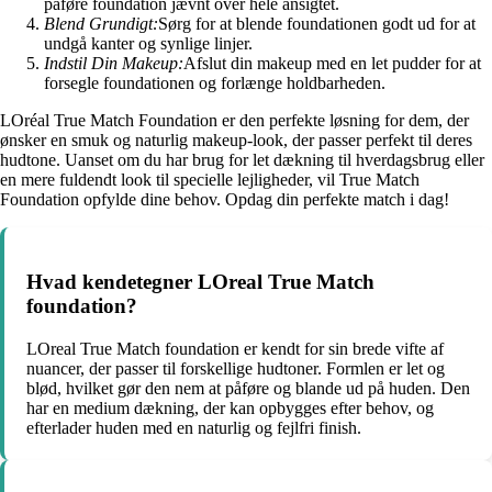
påføre foundation jævnt over hele ansigtet.
Blend Grundigt:
Sørg for at blende foundationen godt ud for at
undgå kanter og synlige linjer.
Indstil Din Makeup:
Afslut din makeup med en let pudder for at
forsegle foundationen og forlænge holdbarheden.
LOréal True Match Foundation er den perfekte løsning for dem, der
ønsker en smuk og naturlig makeup-look, der passer perfekt til deres
hudtone. Uanset om du har brug for let dækning til hverdagsbrug eller
en mere fuldendt look til specielle lejligheder, vil True Match
Foundation opfylde dine behov. Opdag din perfekte match i dag!
Hvad kendetegner LOreal True Match
foundation?
LOreal True Match foundation er kendt for sin brede vifte af
nuancer, der passer til forskellige hudtoner. Formlen er let og
blød, hvilket gør den nem at påføre og blande ud på huden. Den
har en medium dækning, der kan opbygges efter behov, og
efterlader huden med en naturlig og fejlfri finish.