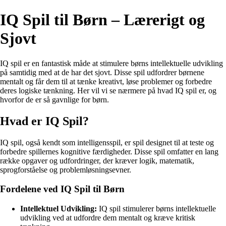
IQ Spil til Børn – Lærerigt og
Sjovt
IQ spil er en fantastisk måde at stimulere børns intellektuelle udvikling
på samtidig med at de har det sjovt. Disse spil udfordrer børnene
mentalt og får dem til at tænke kreativt, løse problemer og forbedre
deres logiske tænkning. Her vil vi se nærmere på hvad IQ spil er, og
hvorfor de er så gavnlige for børn.
Hvad er IQ Spil?
IQ spil, også kendt som intelligensspil, er spil designet til at teste og
forbedre spillernes kognitive færdigheder. Disse spil omfatter en lang
række opgaver og udfordringer, der kræver logik, matematik,
sprogforståelse og problemløsningsevner.
Fordelene ved IQ Spil til Børn
Intellektuel Udvikling:
IQ spil stimulerer børns intellektuelle
udvikling ved at udfordre dem mentalt og kræve kritisk