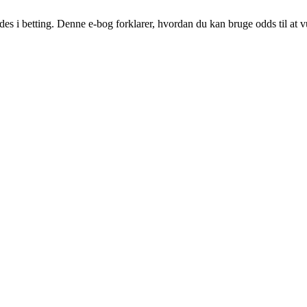
 i betting. Denne e-bog forklarer, hvordan du kan bruge odds til at v