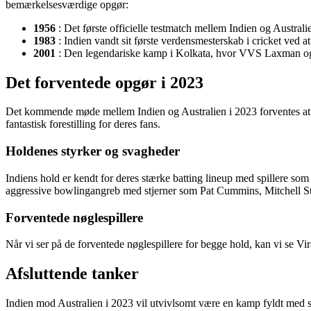
bemærkelsesværdige opgør:
1956
: Det første officielle testmatch mellem Indien og Austra
1983
: Indien vandt sit første verdensmesterskab i cricket ved at
2001
: Den legendariske kamp i Kolkata, hvor VVS Laxman og Ra
Det forventede opgør i 2023
Det kommende møde mellem Indien og Australien i 2023 forventes at bli
fantastisk forestilling for deres fans.
Holdenes styrker og svagheder
Indiens hold er kendt for deres stærke batting lineup med spillere som
aggressive bowlingangreb med stjerner som Pat Cummins, Mitchell S
Forventede nøglespillere
Når vi ser på de forventede nøglespillere for begge hold, kan vi se Vi
Afsluttende tanker
Indien mod Australien i 2023 vil utvivlsomt være en kamp fyldt med sp