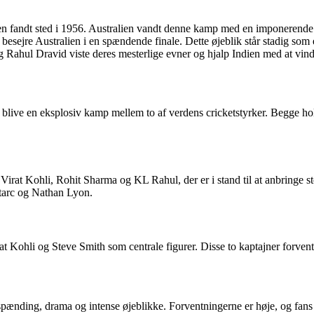
lien fandt sted i 1956. Australien vandt denne kamp med en imponerende
 besejre Australien i en spændende finale. Dette øjeblik står stadig som 
hul Dravid viste deres mesterlige evner og hjalp Indien med at vinde
ve en eksplosiv kamp mellem to af verdens cricketstyrker. Begge hold ha
 Virat Kohli, Rohit Sharma og KL Rahul, der er i stand til at anbringe st
tarc og Nathan Lyon.
rat Kohli og Steve Smith som centrale figurer. Disse to kaptajner forve
ænding, drama og intense øjeblikke. Forventningerne er høje, og fans v