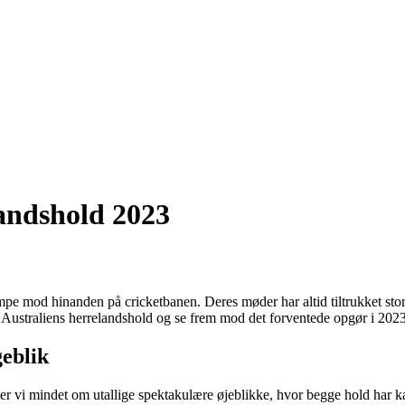
landshold 2023
pe mod hinanden på cricketbanen. Deres møder har altid tiltrukket sto
g Australiens herrelandshold og se frem mod det forventede opgør i 2023
geblik
ver vi mindet om utallige spektakulære øjeblikke, hvor begge hold har kæ