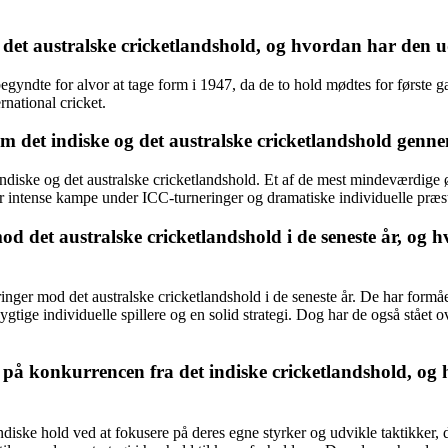
 det australske cricketlandshold, og hvordan har den ud
gyndte for alvor at tage form i 1947, da de to hold mødtes for første gan
rnational cricket.
m det indiske og det australske cricketlandshold genn
diske og det australske cricketlandshold. Et af de mest mindeværdige øje
intense kampe under ICC-turneringer og dramatiske individuelle præsta
d det australske cricketlandshold i de seneste år, og hv
ringer mod det australske cricketlandshold i de seneste år. De har for
ygtige individuelle spillere og en solid strategi. Dog har de også stået 
 på konkurrencen fra det indiske cricketlandshold, og 
ndiske hold ved at fokusere på deres egne styrker og udvikle taktikker, 