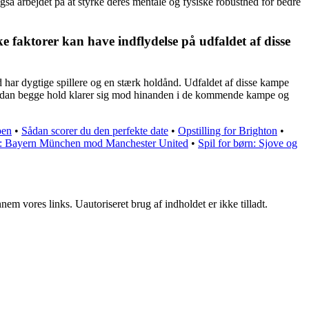
så arbejdet på at styrke deres mentale og fysiske robusthed for bedre
 faktorer kan have indflydelse på udfaldet af disse
har dygtige spillere og en stærk holdånd. Udfaldet af disse kampe
hvordan begge hold klarer sig mod hinanden i de kommende kampe og
pen
•
Sådan scorer du den perfekte date
•
Opstilling for Brighton
•
stik: Bayern München mod Manchester United
•
Spil for børn: Sjove og
m vores links. Uautoriseret brug af indholdet er ikke tilladt.