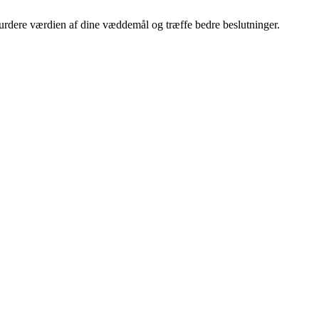
urdere værdien af dine væddemål og træffe bedre beslutninger.