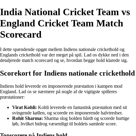
India National Cricket Team vs
England Cricket Team Match
Scorecard
I dette spændende opgør mellem Indiens nationale crickethold og
Englands crickethold var der meget på spil. Lad os dykke ned i den
detaljerede match scorecard og se, hvordan begge hold klarede sig.
Scorekort for Indiens nationale crickethold
Indiens hold leverede en imponerende præstation i kampen mod
England. Lad os se nærmere på nogle af de vigtigste spilleres
præstationer:
Virat Kohli:
Kohli leverede en fantastisk præstation med sit
svingende køllen, og scorede en imponerende halvtredser.
Rohit Sharma:
Sharma slog bolden hårdt og scorede hurtige
løb, hvilket bidrog væsentligt til holdets samlede score.
Topscorere på Indiens hold