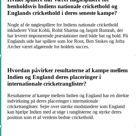
henholdsvis Indiens nationale crickethold og
Englands crickethold i deres seneste kampe?
Nogle af de nøglespillere for Indiens nationale crickethold
inkluderer Virat Kohli, Rohit Sharma og Jasprit Bumrah, der
har leveret imponerende præstationer med både bat og bold. På
Englands side har spillere som Joe Root, Ben Stokes og Jofra
Archer været afgørende for holdets succes.
Hvordan påvirker resultaterne af kampe mellem
Indien og England deres placeringer i
internationale cricketranglister?
Resultaterne af kampe mellem Indien og England har en direkte
indvirkning på deres placeringer i internationale
cricketranglister. Sejre over stærke modstandere som England
kan hjælpe Indien med at stige i ranglisterne og styrke deres
position som et af verdens bedste crickethold.