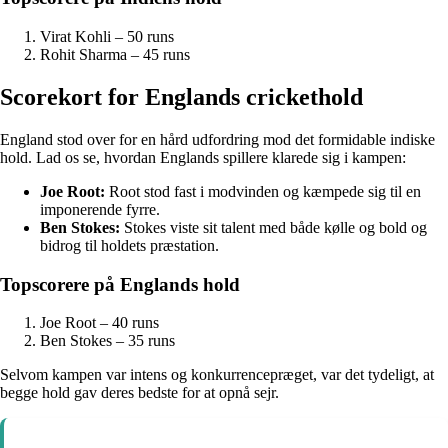
Virat Kohli – 50 runs
Rohit Sharma – 45 runs
Scorekort for Englands crickethold
England stod over for en hård udfordring mod det formidable indiske
hold. Lad os se, hvordan Englands spillere klarede sig i kampen:
Joe Root:
Root stod fast i modvinden og kæmpede sig til en
imponerende fyrre.
Ben Stokes:
Stokes viste sit talent med både kølle og bold og
bidrog til holdets præstation.
Topscorere på Englands hold
Joe Root – 40 runs
Ben Stokes – 35 runs
Selvom kampen var intens og konkurrencepræget, var det tydeligt, at
begge hold gav deres bedste for at opnå sejr.