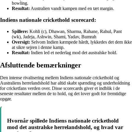
bowling.
Resultat:
Australien vandt kampen med en tæt margin.
Indiens nationale crickethold scorecard:
Spillere:
Kohli (c), Dhawan, Sharma, Rahane, Rahul, Pant
(wk), Jadeja, Ashwin, Shami, Yadav, Bumrah
Oversigt:
Selvom Indien kæmpede hårdt, lykkedes det dem ikke
at sikre sejren i denne kamp.
Resultat:
Indien led et nederlag mod det australske hold.
Afsluttende bemærkninger
Den intense rivalisering mellem Indiens nationale crickethold og
Australiens herrelandshold har altid skabt spænding og underholdning
for cricketfans verden over. Disse scorecards giver et indblik i de
seneste resultater mellem de to hold, og det lover godt for fremtidige
opgør.
Hvornår spillede Indiens nationale crickethold
mod det australske herrelandshold, og hvad var