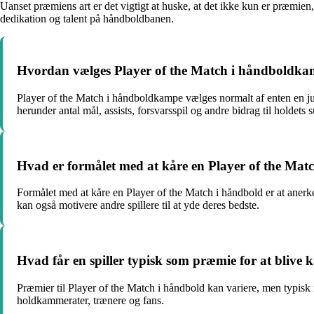
Uanset præmiens art er det vigtigt at huske, at det ikke kun er præmien
dedikation og talent på håndboldbanen.
Hvordan vælges Player of the Match i håndboldk
Player of the Match i håndboldkampe vælges normalt af enten en ju
herunder antal mål, assists, forsvarsspil og andre bidrag til holdets 
Hvad er formålet med at kåre en Player of the Mat
Formålet med at kåre en Player of the Match i håndbold er at anerke
kan også motivere andre spillere til at yde deres bedste.
Hvad får en spiller typisk som præmie for at blive
Præmier til Player of the Match i håndbold kan variere, men typisk
holdkammerater, trænere og fans.