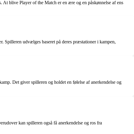
s. At blive Player of the Match er en ære og en påskønnelse af ens
. Spilleren udvælges baseret på deres præstationer i kampen,
kamp. Det giver spilleren og holdet en følelse af anerkendelse og
erudover kan spilleren også få anerkendelse og ros fra