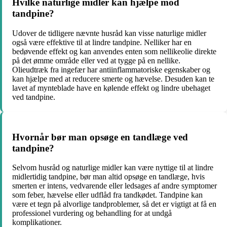
Hvilke naturlige midler kan hjælpe mod
tandpine?
Udover de tidligere nævnte husråd kan visse naturlige midler
også være effektive til at lindre tandpine. Nelliker har en
bedøvende effekt og kan anvendes enten som nellikeolie direkte
på det ømme område eller ved at tygge på en nellike.
Olieudtræk fra ingefær har antiinflammatoriske egenskaber og
kan hjælpe med at reducere smerte og hævelse. Desuden kan te
lavet af mynteblade have en kølende effekt og lindre ubehaget
ved tandpine.
Hvornår bør man opsøge en tandlæge ved
tandpine?
Selvom husråd og naturlige midler kan være nyttige til at lindre
midlertidig tandpine, bør man altid opsøge en tandlæge, hvis
smerten er intens, vedvarende eller ledsages af andre symptomer
som feber, hævelse eller udflåd fra tandkødet. Tandpine kan
være et tegn på alvorlige tandproblemer, så det er vigtigt at få en
professionel vurdering og behandling for at undgå
komplikationer.