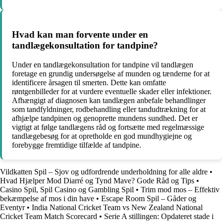
Hvad kan man forvente under en
tandlægekonsultation for tandpine?
Under en tandlægekonsultation for tandpine vil tandlægen
foretage en grundig undersøgelse af munden og tænderne for at
identificere årsagen til smerten. Dette kan omfatte
røntgenbilleder for at vurdere eventuelle skader eller infektioner.
Afhængigt af diagnosen kan tandlægen anbefale behandlinger
som tandfyldninger, rodbehandling eller tandudtrækning for at
afhjælpe tandpinen og genoprette mundens sundhed. Det er
vigtigt at følge tandlægens råd og fortsætte med regelmæssige
tandlægebesøg for at opretholde en god mundhygiejne og
forebygge fremtidige tilfælde af tandpine.
Vildkatten Spil – Sjov og udfordrende underholdning for alle aldre
•
Hvad Hjælper Mod Diarré og Tynd Mave? Gode Råd og Tips
•
Casino Spil, Spil Casino og Gambling Spil
•
Trim mod mos – Effektiv
bekæmpelse af mos i din have
•
Escape Room Spil – Gåder og
Eventyr
•
India National Cricket Team vs New Zealand National
Cricket Team Match Scorecard
•
Serie A stillingen: Opdateret stade i