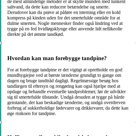
de mest almindelige metoder er at skylle munden med lunkent
saltvand, da dette kan reducere betændelse og smerte.
Derudover kan du prøve at påføre en isterning eller en kold
kompress på kinden uden for det smertefulde område for at
dulme smerten. Nogle mennesker finder også lindring ved at
tygge på en fed hvidløgsklynge eller anvende lidt nellikeolie
direkte på det ømme tandkød.
Hvordan kan man forebygge tandpine?
For at forebygge tandpine er det vigtigt at opretholde en god
mundhygiejne ved at børste tænderne grundigt to gange om
dagen og bruge tandtråd dagligt. Regelmæssige besøg hos
tandlægen til eftersyn og rengøring kan også hjælpe med at
opdage og behandle eventuelle tandproblemer, før de udvikler
sig til smertefulde tilstande. Undgå desuden at tygge på hårde
genstande, der kan beskadige tænderne, og undgå overdreven
forbrug af sukkerholdige fødevarer og drikkevarer, da dette kan
øge risikoen for tandpine.