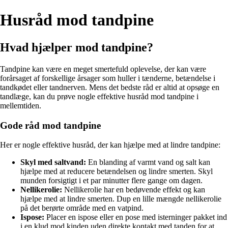
Husråd mod tandpine
Hvad hjælper mod tandpine?
Tandpine kan være en meget smertefuld oplevelse, der kan være
forårsaget af forskellige årsager som huller i tænderne, betændelse i
tandkødet eller tandnerven. Mens det bedste råd er altid at opsøge en
tandlæge, kan du prøve nogle effektive husråd mod tandpine i
mellemtiden.
Gode råd mod tandpine
Her er nogle effektive husråd, der kan hjælpe med at lindre tandpine:
Skyl med saltvand:
En blanding af varmt vand og salt kan
hjælpe med at reducere betændelsen og lindre smerten. Skyl
munden forsigtigt i et par minutter flere gange om dagen.
Nellikerolie:
Nellikerolie har en bedøvende effekt og kan
hjælpe med at lindre smerten. Dup en lille mængde nellikerolie
på det berørte område med en vatpind.
Ispose:
Placer en ispose eller en pose med isterninger pakket ind
i en klud mod kinden uden direkte kontakt med tanden for at