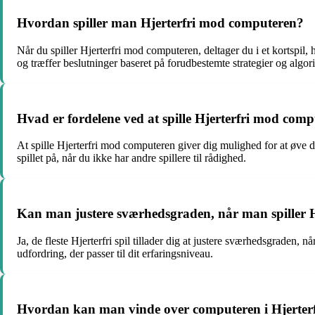
Hvordan spiller man Hjerterfri mod computeren?
Når du spiller Hjerterfri mod computeren, deltager du i et kortspil,
og træffer beslutninger baseret på forudbestemte strategier og algor
Hvad er fordelene ved at spille Hjerterfri mod com
At spille Hjerterfri mod computeren giver dig mulighed for at øve din
spillet på, når du ikke har andre spillere til rådighed.
Kan man justere sværhedsgraden, når man spiller 
Ja, de fleste Hjerterfri spil tillader dig at justere sværhedsgraden, 
udfordring, der passer til dit erfaringsniveau.
Hvordan kan man vinde over computeren i Hjerterf