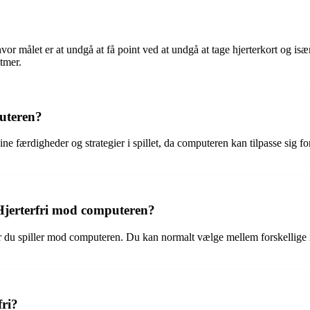
 hvor målet er at undgå at få point ved at undgå at tage hjerterkort og
itmer.
puteren?
e færdigheder og strategier i spillet, da computeren kan tilpasse sig for
Hjerterfri mod computeren?
når du spiller mod computeren. Du kan normalt vælge mellem forskellige ni
ri?