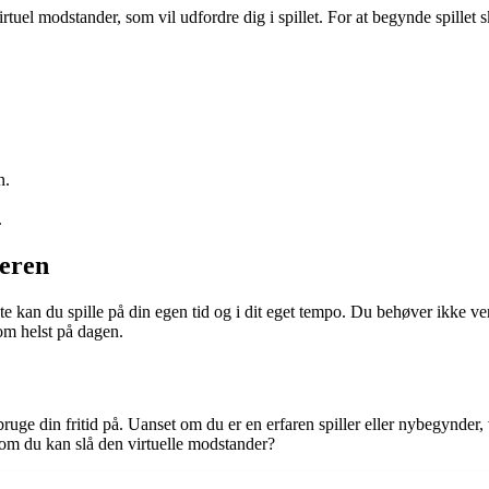
irtuel modstander, som vil udfordre dig i spillet. For at begynde spillet
n.
.
teren
rste kan du spille på din egen tid og i dit eget tempo. Du behøver ikke 
som helst på dagen.
uge din fritid på. Uanset om du er en erfaren spiller eller nybegynder, v
 om du kan slå den virtuelle modstander?