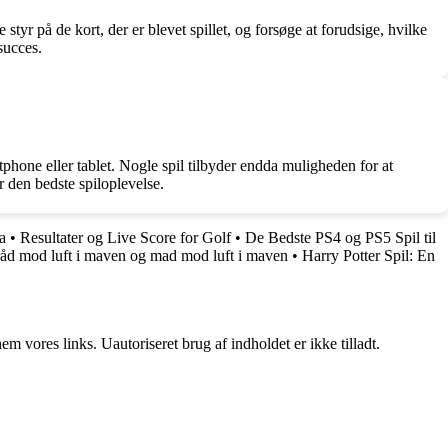
 styr på de kort, der er blevet spillet, og forsøge at forudsige, hvilke
succes.
tphone eller tablet. Nogle spil tilbyder endda muligheden for at
r den bedste spiloplevelse.
a
•
Resultater og Live Score for Golf
•
De Bedste PS4 og PS5 Spil til
åd mod luft i maven og mad mod luft i maven
•
Harry Potter Spil: En
 vores links. Uautoriseret brug af indholdet er ikke tilladt.