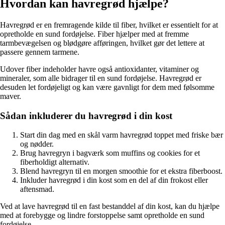
Hvordan kan havregrød hjælpe?
Havregrød er en fremragende kilde til fiber, hvilket er essentielt for at
opretholde en sund fordøjelse. Fiber hjælper med at fremme
tarmbevægelsen og blødgøre afføringen, hvilket gør det lettere at
passere gennem tarmene.
Udover fiber indeholder havre også antioxidanter, vitaminer og
mineraler, som alle bidrager til en sund fordøjelse. Havregrød er
desuden let fordøjeligt og kan være gavnligt for dem med følsomme
maver.
Sådan inkluderer du havregrød i din kost
Start din dag med en skål varm havregrød toppet med friske bær
og nødder.
Brug havregryn i bagværk som muffins og cookies for et
fiberholdigt alternativ.
Blend havregryn til en morgen smoothie for et ekstra fiberboost.
Inkluder havregrød i din kost som en del af din frokost eller
aftensmad.
Ved at lave havregrød til en fast bestanddel af din kost, kan du hjælpe
med at forebygge og lindre forstoppelse samt opretholde en sund
fordøjelse.