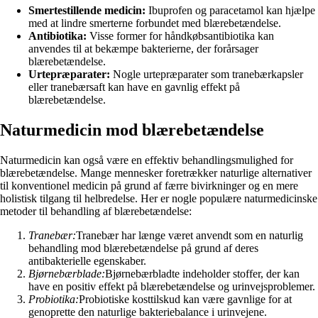
Smertestillende medicin:
Ibuprofen og paracetamol kan hjælpe
med at lindre smerterne forbundet med blærebetændelse.
Antibiotika:
Visse former for håndkøbsantibiotika kan
anvendes til at bekæmpe bakterierne, der forårsager
blærebetændelse.
Urtepræparater:
Nogle urtepræparater som tranebærkapsler
eller tranebærsaft kan have en gavnlig effekt på
blærebetændelse.
Naturmedicin mod blærebetændelse
Naturmedicin kan også være en effektiv behandlingsmulighed for
blærebetændelse. Mange mennesker foretrækker naturlige alternativer
til konventionel medicin på grund af færre bivirkninger og en mere
holistisk tilgang til helbredelse. Her er nogle populære naturmedicinske
metoder til behandling af blærebetændelse:
Tranebær:
Tranebær har længe været anvendt som en naturlig
behandling mod blærebetændelse på grund af deres
antibakterielle egenskaber.
Bjørnebærblade:
Bjørnebærbladte indeholder stoffer, der kan
have en positiv effekt på blærebetændelse og urinvejsproblemer.
Probiotika:
Probiotiske kosttilskud kan være gavnlige for at
genoprette den naturlige bakteriebalance i urinvejene.