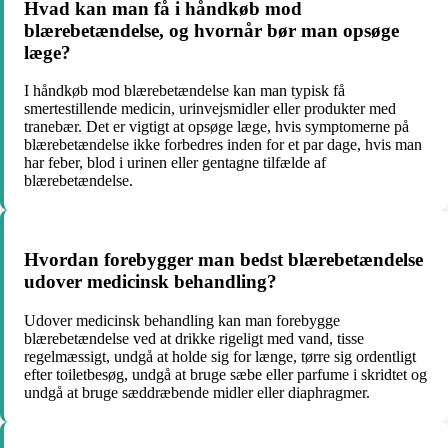
Hvad kan man få i håndkøb mod
blærebetændelse, og hvornår bør man opsøge
læge?
I håndkøb mod blærebetændelse kan man typisk få
smertestillende medicin, urinvejsmidler eller produkter med
tranebær. Det er vigtigt at opsøge læge, hvis symptomerne på
blærebetændelse ikke forbedres inden for et par dage, hvis man
har feber, blod i urinen eller gentagne tilfælde af
blærebetændelse.
Hvordan forebygger man bedst blærebetændelse
udover medicinsk behandling?
Udover medicinsk behandling kan man forebygge
blærebetændelse ved at drikke rigeligt med vand, tisse
regelmæssigt, undgå at holde sig for længe, tørre sig ordentligt
efter toiletbesøg, undgå at bruge sæbe eller parfume i skridtet og
undgå at bruge sæddræbende midler eller diaphragmer.