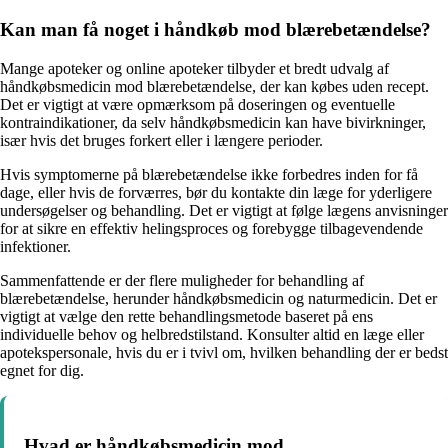
Kan man få noget i håndkøb mod blærebetændelse?
Mange apoteker og online apoteker tilbyder et bredt udvalg af
håndkøbsmedicin mod blærebetændelse, der kan købes uden recept.
Det er vigtigt at være opmærksom på doseringen og eventuelle
kontraindikationer, da selv håndkøbsmedicin kan have bivirkninger,
især hvis det bruges forkert eller i længere perioder.
Hvis symptomerne på blærebetændelse ikke forbedres inden for få
dage, eller hvis de forværres, bør du kontakte din læge for yderligere
undersøgelser og behandling. Det er vigtigt at følge lægens anvisninger
for at sikre en effektiv helingsproces og forebygge tilbagevendende
infektioner.
Sammenfattende er der flere muligheder for behandling af
blærebetændelse, herunder håndkøbsmedicin og naturmedicin. Det er
vigtigt at vælge den rette behandlingsmetode baseret på ens
individuelle behov og helbredstilstand. Konsulter altid en læge eller
apotekspersonale, hvis du er i tvivl om, hvilken behandling der er bedst
egnet for dig.
Hvad er håndkøbsmedicin mod