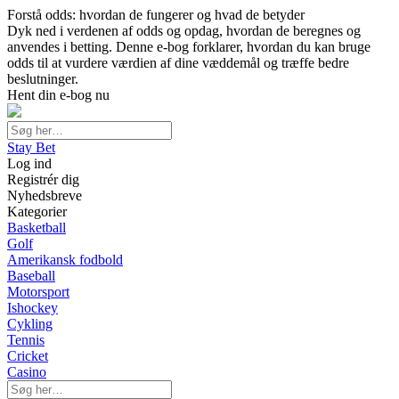
Forstå odds: hvordan de fungerer og hvad de betyder
Dyk ned i verdenen af odds og opdag, hvordan de beregnes og
anvendes i betting. Denne e-bog forklarer, hvordan du kan bruge
odds til at vurdere værdien af dine væddemål og træffe bedre
beslutninger.
Hent din e-bog nu
Stay Bet
Log ind
Registrér dig
Nyhedsbreve
Kategorier
Basketball
Golf
Amerikansk fodbold
Baseball
Motorsport
Ishockey
Cykling
Tennis
Cricket
Casino