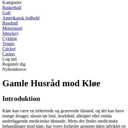
Kategorier
Basketball
Golf
Amerikansk fodbold
Baseball
Motorsport
Ishockey
Cykling
Tennis
Cricket
Casino
Log ind
Registrér dig
Nyhedsbreve
Gamle Husråd mod Kløe
Introduktion
Kløe kan være en irriterende og generende tilstand, og det kan have
mange årsager, såsom tør hud, insektbid, allergier eller endda
underliggende medicinske tilstande. Mens der findes medicinske
behandlinger mod kløe, har vores forfædre gennem tiden udviklet en