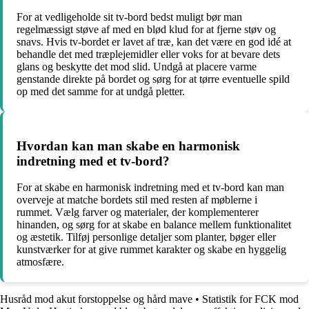
For at vedligeholde sit tv-bord bedst muligt bør man
regelmæssigt støve af med en blød klud for at fjerne støv og
snavs. Hvis tv-bordet er lavet af træ, kan det være en god idé at
behandle det med træplejemidler eller voks for at bevare dets
glans og beskytte det mod slid. Undgå at placere varme
genstande direkte på bordet og sørg for at tørre eventuelle spild
op med det samme for at undgå pletter.
Hvordan kan man skabe en harmonisk
indretning med et tv-bord?
For at skabe en harmonisk indretning med et tv-bord kan man
overveje at matche bordets stil med resten af møblerne i
rummet. Vælg farver og materialer, der komplementerer
hinanden, og sørg for at skabe en balance mellem funktionalitet
og æstetik. Tilføj personlige detaljer som planter, bøger eller
kunstværker for at give rummet karakter og skabe en hyggelig
atmosfære.
Husråd mod akut forstoppelse og hård mave
•
Statistik for FCK mod