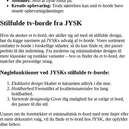
Mobilitet:
Nem at flytte rundt på.
Kreativ opbevaring:
Trods størrelsen kan små tv-borde have
smarte opbevaringsløsninger.
Stilfulde tv-borde fra JYSK
Hvis du ønsker et tv-bord, der skiller sig ud med sit stilfulde design,
bør du kigge nærmere på JYSKs udvalg af tv-borde. Vores sortiment
omfatter tv-borde i forskellige stilarter, så du kan finde et, der passer
perfekt til din indretning. Fra moderne og minimalistiske designs til
mere klassiske og rustikke varianter – hos os finder du et tv-bord, der
matcher din personlige smag.
Nøglefunktioner ved JYSKs stilfulde tv-borde:
Eksklusivt design:
Skaber et luksuriøst udtryk i din stue.
Holdbarhed:
Fremstillet af kvalitetsmaterialer for lang
holdbarhed.
Varierede designvalg:
Giver dig mulighed for at vælge et bord,
der passer til din stil.
Uanset om du foretrækker et minimalistisk tv-bord med rene linjer eller
et mere dekorativt valg, vil du finde et tv-bord hos JYSK, der opfylder
dine behov.