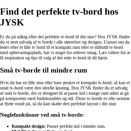
Find det perfekte tv-bord hos
JYSK
Er du på udkig efter det perfekte tv-bord til din stue? Hos JYSK finder
du et stort udvalg af tv borde i alle størrelser og designs. Uanset om du
leder efter et lille tv bord til et kompakt rum eller et stilfuldt tv-bord
med opbevaringsplads, har vi noget for enhver smag. Læs videre for at
få inspiration og tips til valg af det rette tv-bord til dit hjem.
Små tv-borde til mindre rum
Hvis du har en lille stue eller bare ønsker et kompakt tv-bord, så kan et
småt tv-bord være den ideelle løsning. Hos JYSK finder du et udvalg
af små tv-borde, der er designet til at passe ind i trange rum uden at gå
på kompromis med funktionalitet og stil. Disse tv-borde er ofte nemme
at flytte rundt på, så du kan skabe den perfekte layout i din stue.
Nøglefunktioner ved små tv-borde:
Kompakt design:
Passer perfekt ind i mindre rum.