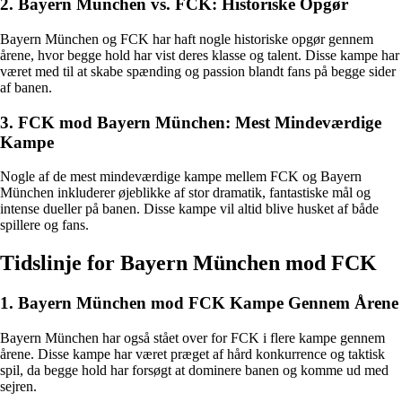
2. Bayern München vs. FCK: Historiske Opgør
Bayern München og FCK har haft nogle historiske opgør gennem
årene, hvor begge hold har vist deres klasse og talent. Disse kampe har
været med til at skabe spænding og passion blandt fans på begge sider
af banen.
3. FCK mod Bayern München: Mest Mindeværdige
Kampe
Nogle af de mest mindeværdige kampe mellem FCK og Bayern
München inkluderer øjeblikke af stor dramatik, fantastiske mål og
intense dueller på banen. Disse kampe vil altid blive husket af både
spillere og fans.
Tidslinje for Bayern München mod FCK
1. Bayern München mod FCK Kampe Gennem Årene
Bayern München har også stået over for FCK i flere kampe gennem
årene. Disse kampe har været præget af hård konkurrence og taktisk
spil, da begge hold har forsøgt at dominere banen og komme ud med
sejren.