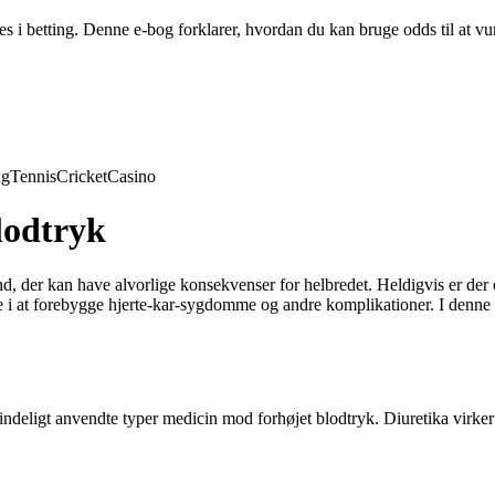
i betting. Denne e-bog forklarer, hvordan du kan bruge odds til at vu
ng
Tennis
Cricket
Casino
lodtryk
nd, der kan have alvorlige konsekvenser for helbredet. Heldigvis er der 
e i at forebygge hjerte-kar-sygdomme og andre komplikationer. I denne a
ndeligt anvendte typer medicin mod forhøjet blodtryk. Diuretika virker