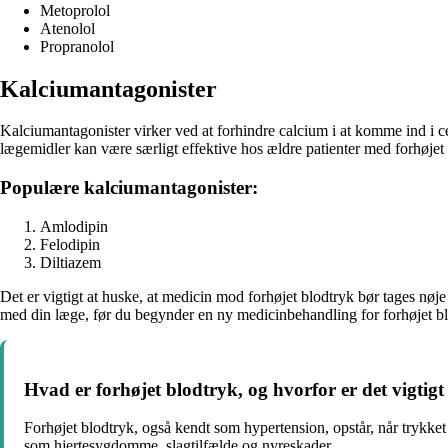
Metoprolol
Atenolol
Propranolol
Kalciumantagonister
Kalciumantagonister virker ved at forhindre calcium i at komme ind i c
lægemidler kan være særligt effektive hos ældre patienter med forhøjet
Populære kalciumantagonister:
Amlodipin
Felodipin
Diltiazem
Det er vigtigt at huske, at medicin mod forhøjet blodtryk bør tages nøj
med din læge, før du begynder en ny medicinbehandling for forhøjet bl
Hvad er forhøjet blodtryk, og hvorfor er det vigtigt
Forhøjet blodtryk, også kendt som hypertension, opstår, når trykket 
som hjertesygdomme, slagtilfælde og nyreskader.