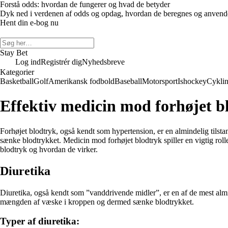
Forstå odds: hvordan de fungerer og hvad de betyder
Dyk ned i verdenen af odds og opdag, hvordan de beregnes og anvendes 
Hent din e-bog nu
Stay Bet
Log ind
Registrér dig
Nyhedsbreve
Kategorier
Basketball
Golf
Amerikansk fodbold
Baseball
Motorsport
Ishockey
Cykli
Effektiv medicin mod forhøjet b
Forhøjet blodtryk, også kendt som hypertension, er en almindelig tilsta
sænke blodtrykket. Medicin mod forhøjet blodtryk spiller en vigtig roll
blodtryk og hvordan de virker.
Diuretika
Diuretika, også kendt som ”vanddrivende midler”, er en af de mest almi
mængden af væske i kroppen og dermed sænke blodtrykket.
Typer af diuretika: