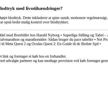
odtryk med livsstilsændringer?
højet blodtryk. Dette inkluderer at spise sundt, motionere regelmæssigt
at opnå bedst mulig kontrol over blodtrykket.
del mod Borebiller hos Harald Nyborg
•
Superliga Stilling og Tabel – 
alvmarathon og marathontider: Sådan bruger du pace tabeller
•
Net Pr
l til Meta Quest 2 og Oculus Quest 2: En Guide til de Bedste Spil
•
t link og foretager et køb hos en forhandler.
med udvalgte partnere og kan modtage provision ved køb foretaget gennem