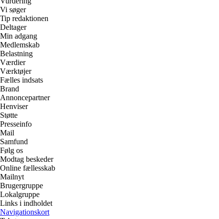
Vurdering
Vi søger
Tip redaktionen
Deltager
Min adgang
Medlemskab
Belastning
Værdier
Værktøjer
Fælles indsats
Brand
Annoncepartner
Henviser
Støtte
Presseinfo
Mail
Samfund
Følg os
Modtag beskeder
Online fællesskab
Mailnyt
Brugergruppe
Lokalgruppe
Links i indholdet
Navigationskort