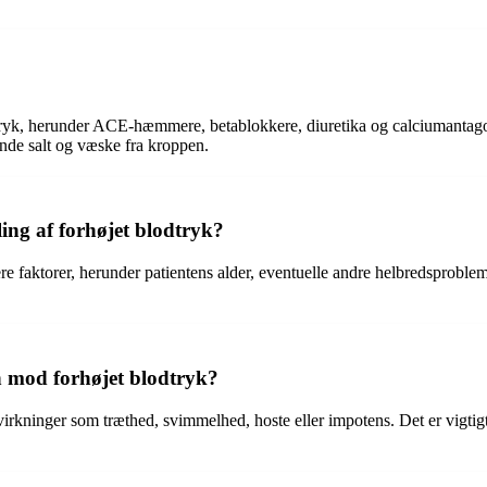
dtryk, herunder ACE-hæmmere, betablokkere, diuretika og calciumantagoni
ende salt og væske fra kroppen.
ing af forhøjet blodtryk?
lere faktorer, herunder patientens alder, eventuelle andre helbredsprobl
n mod forhøjet blodtryk?
virkninger som træthed, svimmelhed, hoste eller impotens. Det er vigt