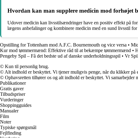
Hvordan kan man supplere medicin mod forhøjet bl
Udover medicin kan livsstilsændringer have en positiv effekt på for
lægens anbefalinger og kombinere medicin med en sund livsstil for 
Opstilling for Tottenham mod A.F.C. Bournemouth og vice versa
•
Mid
Kur mod tømmermænd: Effektive råd til at bekæmpe tømmermænd
•
H
Pengeby Spil – Få det bedste ud af danske underholdningsspil
•
Vr Spi
© Kun til personlig brug.
© Alt indhold er beskyttet. Vi tjener muligvis penge, når du klikker på e
© Ophavsretten tilhører os og alt indhold er beskyttet. Vi samarbejder 
Publikationer
Gratis gaver
Tilbudspriser
Vurderinger
Shoppingguides
Manualer
Film
Noter
Typiske spørgsmål
Fejlfinding