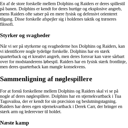
En af de store forskelle mellem Dolphins og Raiders er deres spillestil
på banen. Dolphins er kendt for deres hurtige og eksplosive angreb,
mens Raiders ofte satser på en mere fysisk og defensivt orienteret
tilgang. Disse forskelle afspejler sig i holdenes taktik og træneres
filosofi.
Styrker og svagheder
Når vi ser på styrkerne og svaghederne hos Dolphins og Raiders, kan
vi identificere nogle tydelige forskelle. Dolphins har en stærk
quarterback og et kreativt angreb, men deres forsvar kan være sårbart
over for modstanderens løbespil. Raiders har en fysisk stærk frontlinje,
men deres quarterback kan mangle konsekvens.
Sammenligning af nøglespillere
For at forstå forskellene mellem Dolphins og Raiders skal vi se på
nogle af deres nøglespillere. Dolphins har en stjernekvartback i Tua
Tagovailoa, der er kendt for sin præcision og beslutningstagning.
Raiders har deres egen stjernekvartback i Derek Carr, der bringer en
stærk arm og lederevner til holdet.
Næste kamp