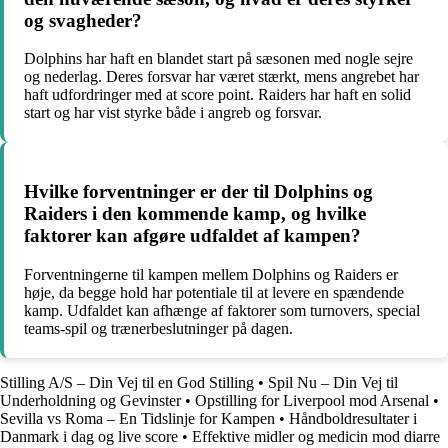
og svagheder?
Dolphins har haft en blandet start på sæsonen med nogle sejre
og nederlag. Deres forsvar har været stærkt, mens angrebet har
haft udfordringer med at score point. Raiders har haft en solid
start og har vist styrke både i angreb og forsvar.
Hvilke forventninger er der til Dolphins og
Raiders i den kommende kamp, og hvilke
faktorer kan afgøre udfaldet af kampen?
Forventningerne til kampen mellem Dolphins og Raiders er
høje, da begge hold har potentiale til at levere en spændende
kamp. Udfaldet kan afhænge af faktorer som turnovers, special
teams-spil og trænerbeslutninger på dagen.
Stilling A/S – Din Vej til en God Stilling
•
Spil Nu – Din Vej til
Underholdning og Gevinster
•
Opstilling for Liverpool mod Arsenal
•
Sevilla vs Roma – En Tidslinje for Kampen
•
Håndboldresultater i
Danmark i dag og live score
•
Effektive midler og medicin mod diarre