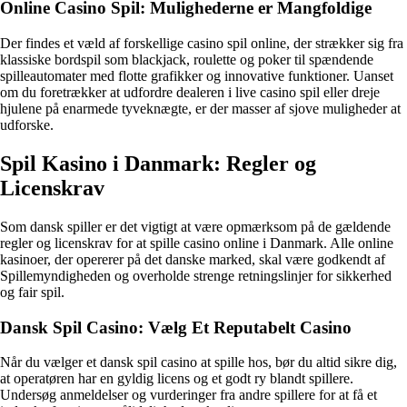
Online Casino Spil: Mulighederne er Mangfoldige
Der findes et væld af forskellige casino spil online, der strækker sig fra
klassiske bordspil som blackjack, roulette og poker til spændende
spilleautomater med flotte grafikker og innovative funktioner. Uanset
om du foretrækker at udfordre dealeren i live casino spil eller dreje
hjulene på enarmede tyveknægte, er der masser af sjove muligheder at
udforske.
Spil Kasino i Danmark: Regler og
Licenskrav
Som dansk spiller er det vigtigt at være opmærksom på de gældende
regler og licenskrav for at spille casino online i Danmark. Alle online
kasinoer, der opererer på det danske marked, skal være godkendt af
Spillemyndigheden og overholde strenge retningslinjer for sikkerhed
og fair spil.
Dansk Spil Casino: Vælg Et Reputabelt Casino
Når du vælger et dansk spil casino at spille hos, bør du altid sikre dig,
at operatøren har en gyldig licens og et godt ry blandt spillere.
Undersøg anmeldelser og vurderinger fra andre spillere for at få et