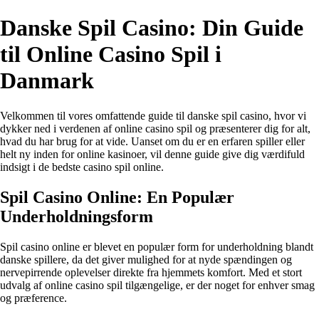
Danske Spil Casino: Din Guide
til Online Casino Spil i
Danmark
Velkommen til vores omfattende guide til danske spil casino, hvor vi
dykker ned i verdenen af online casino spil og præsenterer dig for alt,
hvad du har brug for at vide. Uanset om du er en erfaren spiller eller
helt ny inden for online kasinoer, vil denne guide give dig værdifuld
indsigt i de bedste casino spil online.
Spil Casino Online: En Populær
Underholdningsform
Spil casino online er blevet en populær form for underholdning blandt
danske spillere, da det giver mulighed for at nyde spændingen og
nervepirrende oplevelser direkte fra hjemmets komfort. Med et stort
udvalg af online casino spil tilgængelige, er der noget for enhver smag
og præference.