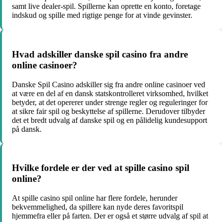
samt live dealer-spil. Spillerne kan oprette en konto, foretage
indskud og spille med rigtige penge for at vinde gevinster.
Hvad adskiller danske spil casino fra andre
online casinoer?
Danske Spil Casino adskiller sig fra andre online casinoer ved
at være en del af en dansk statskontrolleret virksomhed, hvilket
betyder, at det opererer under strenge regler og reguleringer for
at sikre fair spil og beskyttelse af spillerne. Derudover tilbyder
det et bredt udvalg af danske spil og en pålidelig kundesupport
på dansk.
Hvilke fordele er der ved at spille casino spil
online?
At spille casino spil online har flere fordele, herunder
bekvemmelighed, da spillere kan nyde deres favoritspil
hjemmefra eller på farten. Der er også et større udvalg af spil at