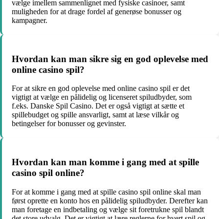
vælge imellem sammenlignet med fysiske casinoer, samt
muligheden for at drage fordel af generøse bonusser og
kampagner.
Hvordan kan man sikre sig en god oplevelse med
online casino spil?
For at sikre en god oplevelse med online casino spil er det
vigtigt at vælge en pålidelig og licenseret spiludbyder, som
f.eks. Danske Spil Casino. Det er også vigtigt at sætte et
spillebudget og spille ansvarligt, samt at læse vilkår og
betingelser for bonusser og gevinster.
Hvordan kan man komme i gang med at spille
casino spil online?
For at komme i gang med at spille casino spil online skal man
først oprette en konto hos en pålidelig spiludbyder. Derefter kan
man foretage en indbetaling og vælge sit foretrukne spil blandt
det store udvalg. Det er vigtigt at lære reglerne for hvert spil og