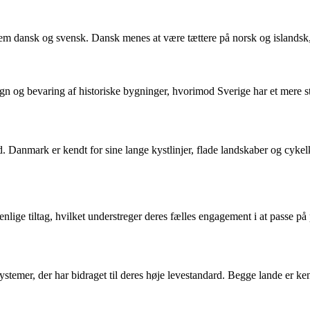
em dansk og svensk. Dansk menes at være tættere på norsk og islandsk, 
n og bevaring af historiske bygninger, hvorimod Sverige har et mere str
Danmark er kendt for sine lange kystlinjer, flade landskaber og cykelk
lige tiltag, hvilket understreger deres fælles engagement i at passe på 
mer, der har bidraget til deres høje levestandard. Begge lande er kend