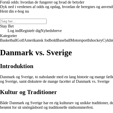
Forstå odds: hvordan de fungerer og hvad de betyder
Dyk ned i verdenen af odds og opdag, hvordan de beregnes og anvendes 
Hent din e-bog nu
Stay Bet
Log ind
Registrér dig
Nyhedsbreve
Kategorier
Basketball
Golf
Amerikansk fodbold
Baseball
Motorsport
Ishockey
Cykli
Danmark vs. Sverige
Introduktion
Danmark og Sverige, to nabolande med en lang historie og mange fælles 
og Sverige, samt diskutere de mange facetter af Danmark vs. Sverige
Kultur og Traditioner
Både Danmark og Sverige har en rig kulturarv og unikke traditioner, de
berømt for sit smörgåsbord og traditionelle midsommerfest.