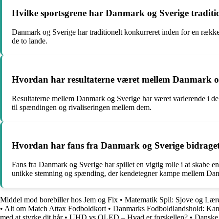
Hvilke sportsgrene har Danmark og Sverige traditi
Danmark og Sverige har traditionelt konkurreret inden for en række
de to lande.
Hvordan har resultaterne været mellem Danmark og Sv
Resultaterne mellem Danmark og Sverige har været varierende i de se
til spændingen og rivaliseringen mellem dem.
Hvordan har fans fra Danmark og Sverige bidraget
Fans fra Danmark og Sverige har spillet en vigtig rolle i at skabe 
unikke stemning og spænding, der kendetegner kampe mellem Dan
Middel mod borebiller hos Jem og Fix
•
Matematik Spil: Sjove og Lærer
•
Alt om Match Attax Fodboldkort
•
Danmarks Fodboldlandshold: Ka
med at styrke dit hår
•
UHD vs QLED – Hvad er forskellen?
•
Danske 