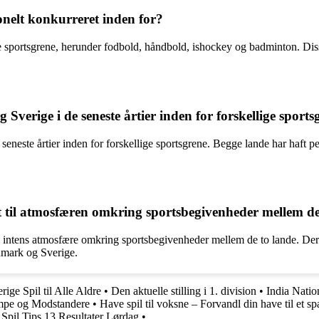
onelt konkurreret inden for?
 sportsgrene, herunder fodbold, håndbold, ishockey og badminton. Disse
erige i de seneste årtier inden for forskellige sports
neste årtier inden for forskellige sportsgrene. Begge lande har haft pe
 til atmosfæren omkring sportsbegivenheder mellem de
en intens atmosfære omkring sportsbegivenheder mellem de to lande. Deres
mark og Sverige.
ige Spil til Alle Aldre
•
Den aktuelle stilling i 1. division
•
India Natio
mpe og Modstandere
•
Have spil til voksne – Forvandl din have til et s
Spil Tips 13 Resultater Lørdag
•