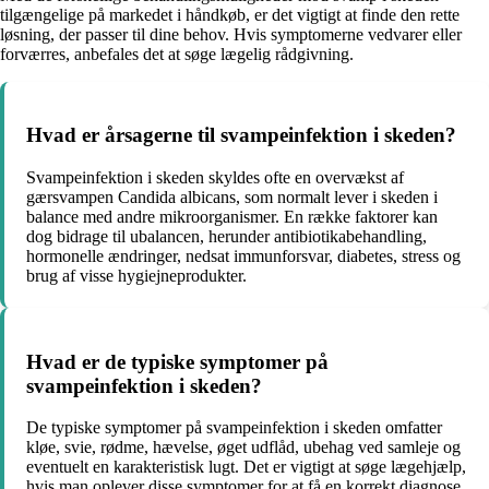
tilgængelige på markedet i håndkøb, er det vigtigt at finde den rette
løsning, der passer til dine behov. Hvis symptomerne vedvarer eller
forværres, anbefales det at søge lægelig rådgivning.
Hvad er årsagerne til svampeinfektion i skeden?
Svampeinfektion i skeden skyldes ofte en overvækst af
gærsvampen Candida albicans, som normalt lever i skeden i
balance med andre mikroorganismer. En række faktorer kan
dog bidrage til ubalancen, herunder antibiotikabehandling,
hormonelle ændringer, nedsat immunforsvar, diabetes, stress og
brug af visse hygiejneprodukter.
Hvad er de typiske symptomer på
svampeinfektion i skeden?
De typiske symptomer på svampeinfektion i skeden omfatter
kløe, svie, rødme, hævelse, øget udflåd, ubehag ved samleje og
eventuelt en karakteristisk lugt. Det er vigtigt at søge lægehjælp,
hvis man oplever disse symptomer for at få en korrekt diagnose