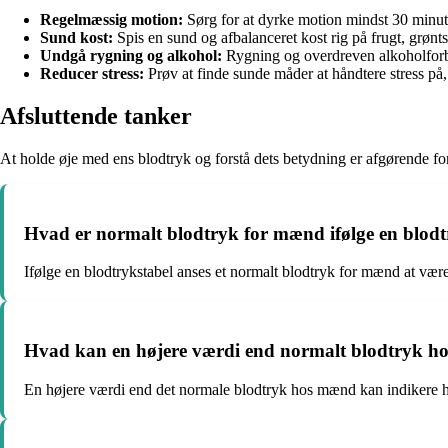
Regelmæssig motion:
Sørg for at dyrke motion mindst 30 minutt
Sund kost:
Spis en sund og afbalanceret kost rig på frugt, grønts
Undgå rygning og alkohol:
Rygning og overdreven alkoholforbr
Reducer stress:
Prøv at finde sunde måder at håndtere stress på,
Afsluttende tanker
At holde øje med ens blodtryk og forstå dets betydning er afgørende for
Hvad er normalt blodtryk for mænd ifølge en blodt
Ifølge en blodtrykstabel anses et normalt blodtryk for mænd at v
Hvad kan en højere værdi end normalt blodtryk h
En højere værdi end det normale blodtryk hos mænd kan indikere hyp