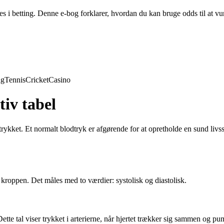
i betting. Denne e-bog forklarer, hvordan du kan bruge odds til at vu
ng
Tennis
Cricket
Casino
iv tabel
rykket. Et normalt blodtryk er afgørende for at opretholde en sund livs
i kroppen. Det måles med to værdier: systolisk og diastolisk.
ette tal viser trykket i arterierne, når hjertet trækker sig sammen og p