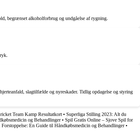
old, begrænset alkoholforbrug og undgåelse af rygning.
ryk.
jerteanfald, slagtilfælde og nyreskader. Tidlig opdagelse og styring
Cricket Team Kamp Resultatkort
•
Superliga Stilling 2023: Alt du
ndkøbsmedicin og Behandlinger
•
Spil Gratis Online – Sjove Spil for
 Forstoppelse: En Guide til Håndkøbsmedicin og Behandlinger
•