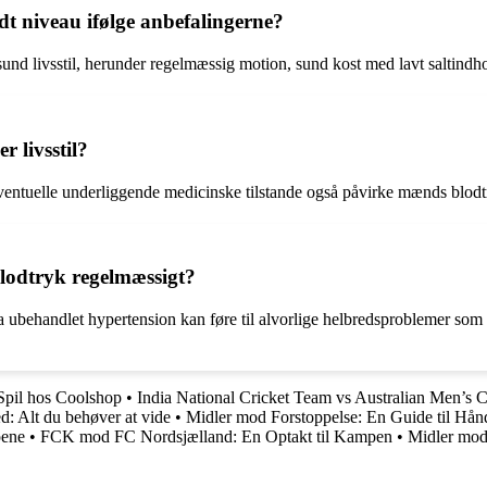
t niveau ifølge anbefalingerne?
und livsstil, herunder regelmæssig motion, sund kost med lavt saltindh
 livsstil?
 eventuelle underliggende medicinske tilstande også påvirke mænds blodt
blodtryk regelmæssigt?
 ubehandlet hypertension kan føre til alvorlige helbredsproblemer som h
Spil hos Coolshop
•
India National Cricket Team vs Australian Men’s 
: Alt du behøver at vide
•
Midler mod Forstoppelse: En Guide til Hå
pene
•
FCK mod FC Nordsjælland: En Optakt til Kampen
•
Midler mod