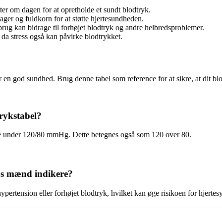
er om dagen for at opretholde et sundt blodtryk.
ager og fuldkorn for at støtte hjertesundheden.
ug kan bidrage til forhøjet blodtryk og andre helbredsproblemer.
 da stress også kan påvirke blodtrykket.
 en god sundhed. Brug denne tabel som reference for at sikre, at dit bl
rykstabel?
ære under 120/80 mmHg. Dette betegnes også som 120 over 80.
os mænd indikere?
ertension eller forhøjet blodtryk, hvilket kan øge risikoen for hjerte