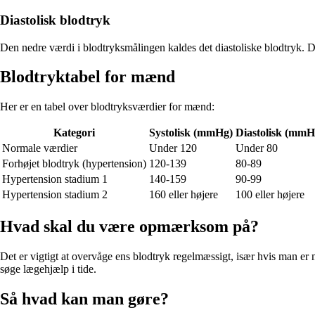
Diastolisk blodtryk
Den nedre værdi i blodtryksmålingen kaldes det diastoliske blodtryk. Dett
Blodtryktabel for mænd
Her er en tabel over blodtryksværdier for mænd:
Kategori
Systolisk (mmHg)
Diastolisk (mmH
Normale værdier
Under 120
Under 80
Forhøjet blodtryk (hypertension)
120-139
80-89
Hypertension stadium 1
140-159
90-99
Hypertension stadium 2
160 eller højere
100 eller højere
Hvad skal du være opmærksom på?
Det er vigtigt at overvåge ens blodtryk regelmæssigt, især hvis man er
søge lægehjælp i tide.
Så hvad kan man gøre?