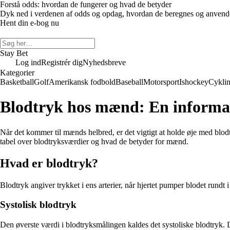
Forstå odds: hvordan de fungerer og hvad de betyder
Dyk ned i verdenen af odds og opdag, hvordan de beregnes og anvendes 
Hent din e-bog nu
Stay Bet
Log ind
Registrér dig
Nyhedsbreve
Kategorier
Basketball
Golf
Amerikansk fodbold
Baseball
Motorsport
Ishockey
Cykli
Blodtryk hos mænd: En informat
Når det kommer til mænds helbred, er det vigtigt at holde øje med blodt
tabel over blodtryksværdier og hvad de betyder for mænd.
Hvad er blodtryk?
Blodtryk angiver trykket i ens arterier, når hjertet pumper blodet rundt 
Systolisk blodtryk
Den øverste værdi i blodtryksmålingen kaldes det systoliske blodtryk. D