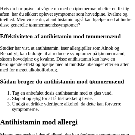
Hvis du har prøvet at vågne op med en tømmermænd efter en festlig
aften, har du sikkert oplevet symptomer som hovedpine, kvalme og
træthed. Men vidste du, at antihistamin også kan hjælpe med at lindre
disse generelle tømmermændssymptomer?
Effektiviteten af antihistamin mod tømmermænd
Studier har vist, at antihistamin, især allergipiller som Alnok og
Benadryl, kan bidrage til at reducere symptomer på tømmermænd,
såsom hovedpine og kvalme. Disse antihistamin kan have en
beroligende effekt og hjælpe med at mindske ubehaget efter en aften
med for meget alkoholforbrug.
Sådan bruger du antihistamin mod tømmermænd
Tag en anbefalet dosis antihistamin med et glas vand.
Slap af og sørg for at få tilstrækkelig hvile.
Undgå at drikke yderligere alkohol, da dette kan forværre
symptomerne.
Antihistamin mod allergi
Mange mennesker lider af allergi, der kan forårsage symptomer som