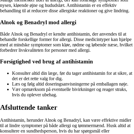
nysen, kløende øjne og hududslæt. Antihistamin er en effektiv
behandling til at reducere disse allergiske reaktioner og give lindring.
Alnok og Benadryl mod allergi
Både Alnok og Benadryl er kendte antihistamin, der anvendes til at
behandle forskellige former for allergi. Disse medicintyper kan hjælpe
med at mindske symptomer som kløe, rødme og løbende næse, hvilket
forbedrer livskvaliteten for personer med allergi.
Forsigtighed ved brug af antihistamin
Konsulter altid din læge, før du tager antihistamin for at sikre, at
det er det rette valg for dig.
Læs og følg altid doseringsanvisningerne på emballagen nøje.
Vær opmærksom på eventuelle bivirkninger og reager straks,
hvis du oplever ubehag.
Afsluttende tanker
Antihistamin, herunder Alnok og Benadryl, kan være effektive midler
til at lindre symptomer på både allergi og tømmermænd. Husk altid at
konsultere en sundhedsperson, hvis du har spørgsmål eller