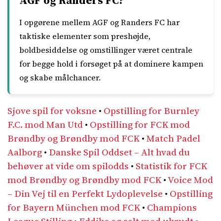
AGF og Randers FC?
I opgørene mellem AGF og Randers FC har
taktiske elementer som preshøjde,
boldbesiddelse og omstillinger været centrale
for begge hold i forsøget på at dominere kampen
og skabe målchancer.
Sjove spil for voksne
•
Opstilling for Burnley
F.C. mod Man Utd
•
Opstilling for FCK mod
Brøndby og Brøndby mod FCK
•
Match Padel
Aalborg
•
Danske Spil Oddset – Alt hvad du
behøver at vide om spilodds
•
Statistik for FCK
mod Brøndby og Brøndby mod FCK
•
Voice Mod
– Din Vej til en Perfekt Lydoplevelse
•
Opstilling
for Bayern München mod FCK
•
Champions