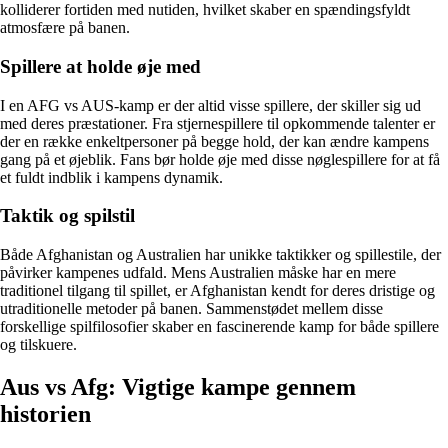
kolliderer fortiden med nutiden, hvilket skaber en spændingsfyldt
atmosfære på banen.
Spillere at holde øje med
I en AFG vs AUS-kamp er der altid visse spillere, der skiller sig ud
med deres præstationer. Fra stjernespillere til opkommende talenter er
der en række enkeltpersoner på begge hold, der kan ændre kampens
gang på et øjeblik. Fans bør holde øje med disse nøglespillere for at få
et fuldt indblik i kampens dynamik.
Taktik og spilstil
Både Afghanistan og Australien har unikke taktikker og spillestile, der
påvirker kampenes udfald. Mens Australien måske har en mere
traditionel tilgang til spillet, er Afghanistan kendt for deres dristige og
utraditionelle metoder på banen. Sammenstødet mellem disse
forskellige spilfilosofier skaber en fascinerende kamp for både spillere
og tilskuere.
Aus vs Afg: Vigtige kampe gennem
historien