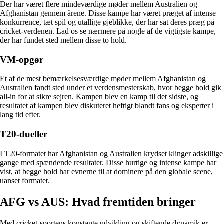
Der har været flere mindeværdige møder mellem Australien og
Afghanistan gennem årene. Disse kampe har været præget af intense
konkurrence, tæt spil og utallige øjeblikke, der har sat deres præg på
cricket-verdenen. Lad os se nærmere på nogle af de vigtigste kampe,
der har fundet sted mellem disse to hold.
VM-opgør
Et af de mest bemærkelsesværdige møder mellem Afghanistan og
Australien fandt sted under et verdensmesterskab, hvor begge hold gik
all-in for at sikre sejren. Kampen blev en kamp til det sidste, og
resultatet af kampen blev diskuteret heftigt blandt fans og eksperter i
lang tid efter.
T20-dueller
I T20-formatet har Afghanistan og Australien krydset klinger adskillige
gange med spændende resultater. Disse hurtige og intense kampe har
vist, at begge hold har evnerne til at dominere på den globale scene,
uanset formatet.
AFG vs AUS: Hvad fremtiden bringer
Med cricket-sportens konstante udvikling og skiftende dynamik er