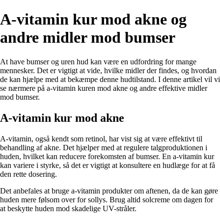
A-vitamin kur mod akne og
andre midler mod bumser
At have bumser og uren hud kan være en udfordring for mange
mennesker. Det er vigtigt at vide, hvilke midler der findes, og hvordan
de kan hjælpe med at bekæmpe denne hudtilstand. I denne artikel vil vi
se nærmere på a-vitamin kuren mod akne og andre effektive midler
mod bumser.
A-vitamin kur mod akne
A-vitamin, også kendt som retinol, har vist sig at være effektivt til
behandling af akne. Det hjælper med at regulere talgproduktionen i
huden, hvilket kan reducere forekomsten af ​​bumser. En a-vitamin kur
kan variere i styrke, så det er vigtigt at konsultere en hudlæge for at få
den rette dosering.
Det anbefales at bruge a-vitamin produkter om aftenen, da de kan gøre
huden mere følsom over for sollys. Brug altid solcreme om dagen for
at beskytte huden mod skadelige UV-stråler.