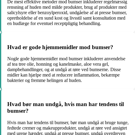
De mest effektive metoder mod bumser inkluderer regelmæssig
rensning af huden med milde produkter, brug af produkter med
salicylsyre eller benzoylperoxid, undgåelse af at presse bumser,
opretholdelse af en sund kost og livsstil samt konsultation med
en hudlæge for eventuel receptpligtig behandling.
Hvad er gode hjemmemidler mod bumser?
Nogle gode hjemmemidler mod bumser inkluderer anvendelse
af tea tree olie, honning og kanelmaske, aloe vera gel,
dampbehandlinger, og at undgå at røre ved bumserne. Disse
midler kan hjælpe med at reducere inflammation, bekæmpe
bakterier og fremme helingen af huden.
Hvad bør man undgå, hvis man har tendens til
bumser?
Hvis man har tendens til bumser, bør man undgå at bruge tunge,
fedtede cremer og makeupprodukter, undgå at røre ved ansigtet
med urene hænder, undgå at presse bumser, undgå overdreven