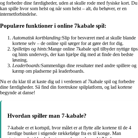
og forbedre dine færdigheder, uden at skulle rode med fysiske kort. Du
kan spille hvor som helst og når som helst – alt, du behøver, er en
internetforbindelse.
Populære funktioner i online 7kabale spil:
Automatisk kortblanding:
Slip for besværet med at skulle blande
kortene selv – de online spil sørger for at gøre det for dig.
Spilletips og hints:
Mange online 7kabale spil tilbyder nyttige tips
og hints undervejs, der kan hjælpe dig med at finde den bedste
løsning.
Leaderboards:
Sammenlign dine resultater med andre spillere og
kæmp om pladserne på leaderboards.
Nu er du klar til at kaste dig ud i verdenen af 7kabale spil og forbedre
dine færdigheder. Så find din foretrukne spilplatform, og lad kortene
begynde at danse!
Hvordan spiller man 7-kabale?
7-kabale er et kortspil, hvor målet er at flytte alle kortene til de 4
færdige bunker i stigende rækkefølge fra es til konge. Man