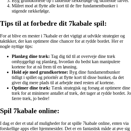
Byg grundkortene op i faldende rækkefølge og skiftende farver.
Målret mod at flytte alle kort til de fire fundamentbunker i
stigende rækkefølge.
Tips til at forbedre dit 7kabale spil:
For at blive en mester i 7kabale er det vigtigt at udvikle strategier og
taktikker, der kan optimere dine chancer for at rydde bordet. Her er
nogle nyttige tips:
Planlæg dine træk:
Tag dig tid til at overveje dine træk
omhyggeligt og planlæg, hvordan du bedst kan manipulere
kortene for at nå frem til en løsning.
Hold øje med grundkortene:
Byg dine fundamentbunker
tidligt i spillet og prioritér at flytte kort til disse bunker, da det
giver dig mere plads til at arbejde med resten af kortene.
Optimer dine træk:
Tænk strategisk og forsøg at optimere dine
træk for at minimere antallet af træk, det tager at rydde bordet. Jo
færre træk, jo bedre!
Spil 7kabale online:
I dag er der et utal af muligheder for at spille 7kabale online, enten via
forskellige apps eller hjemmesider. Det er en fantastisk måde at øve sig