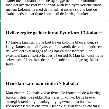
starter med at blande kortene og lægge dem ud i 7 kolonner
med det øverste kort vendt opad. Man kan flytte kortene rundt
mellem kolonnerne med det formål at afsløre skjulte kort og
skabe pladser til at flytte kortene til de færdige bunker.
Hvilke regler gælder for at flytte kort i 7-kabale?
I 7-kabale kan man flytte kort fra en kolonne til en anden, så
længe kortet, man vil flytte, er af en værdi, der er én mindre end
det kort, det skal lægges på, og har en modsat farve. For
eksempel kan en sort 5 lægges på en rød 6. Man kan også flytte
sekvenser af kort, hvis de er i faldende rækkefølge og skifter
farve.
Hvordan kan man vinde i 7-kabale?
Man vinder i 7-kabale ved at flytte alle kortene til de 4 færdige
bunker i stigende rækkefølge fra es til konge. Dette kræver
strategisk tænkning, planlægning og evnen til at forudse
konsekvenserne af ens træk. Det er vigtigt at tænke flere træk