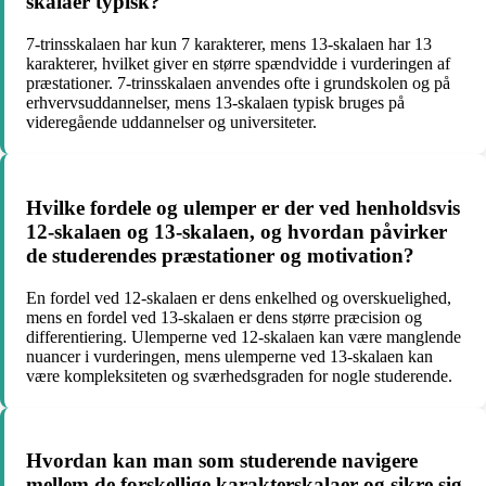
skalaer typisk?
7-trinsskalaen har kun 7 karakterer, mens 13-skalaen har 13
karakterer, hvilket giver en større spændvidde i vurderingen af
præstationer. 7-trinsskalaen anvendes ofte i grundskolen og på
erhvervsuddannelser, mens 13-skalaen typisk bruges på
videregående uddannelser og universiteter.
Hvilke fordele og ulemper er der ved henholdsvis
12-skalaen og 13-skalaen, og hvordan påvirker
de studerendes præstationer og motivation?
En fordel ved 12-skalaen er dens enkelhed og overskuelighed,
mens en fordel ved 13-skalaen er dens større præcision og
differentiering. Ulemperne ved 12-skalaen kan være manglende
nuancer i vurderingen, mens ulemperne ved 13-skalaen kan
være kompleksiteten og sværhedsgraden for nogle studerende.
Hvordan kan man som studerende navigere
mellem de forskellige karakterskalaer og sikre sig