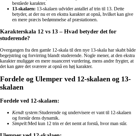
beståede karakter.
13-skalaen:
13-skalaen udvider antallet af trin til 13. Dette
betyder, at der nu er en ekstra karakter at opnå, hvilket kan give
en mere præcis bedømmelse af præstationen.
Karakterskala 12 vs 13 – Hvad betyder det for
studerende?
Overgangen fra den gamle 12-skala til den nye 13-skala har skabt både
begejstring og forvirring blandt studerende. Nogle mener, at den ekstra
karakter muliggør en mere nuanceret vurdering, mens andre frygter, at
det kan gøre det sværere at opnå en høj karakter.
Fordele og Ulemper ved 12-skalaen og 13-
skalaen
Fordele ved 12-skalaen:
Kendt system:
Studerende og undervisere er vant til 12-skalaen
og forstår dens dynamik.
Simpelt:
Med kun 12 trin er det nemt at forstå, hvor man står.
Ulemper ved 12-skalaen: